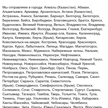
Мы отправляем в города: Алматы (Казахстан), Абакан,
Альметьевск, Армавир, Архангельск, Астана (Казахстан),
Астрахань, Ачинск, Балаково, Барнаул, Белгород, Белогорск,
Березники, Бийск, Биробиджан, Благовещенск, Братск, Брянск,
Буденновск, Великий Новгород, Вельск, Владивосток, Владимир,
Волгоград, Волжский, Вологда, Воронеж, Глазов, Екатеринбург,
Иваново, Ижевск, Иркутск, Йошкар-ола, Казань, Калининград,
Калуга, Кемерово, Керчь (Крым), Кипарисово, Киров,
Комсомольск-на-амуре, Кострома, Краснодар, Красноярск,
Курган, Курск, Лабытнанги, Липецк, Магадан, Магнитогорск,
Махачкала, Миасс, Мурманск, Набережные челны, Нальчик,
Находка, Невинномысск, Нерюнгри, Нефтекамск,
Нижневартовск, Нижнекамск, Нижний Новгород, Нижний Тагил,
Новокузнецк, Новороссийск, Новосибирск, Новый Уренгой,
Ноябрьск, Омск, Орел, Оренбург, Орск, Пенза, Пермь,
Петрозаводск, Петропавловск-камчатский, Псков, Пятигорск,
Ростов-на-дону, Рубцовск, Рязань, Салехард, Самара, Санкт-
Петербург, Саранск, Саратов, Севастополь
(Крым), Северодвинск, Симферополь (Крым), Смоленск,
Соликамск, Сочи, Ставрополь, Стерлитамак, Сургут, Сызрань,
Сыктывкар, Таганрог, Тамбов, Тверь, Тольятти, Томск, Тула,
Тюмень, Улан-удэ, Ульяновск, Усть-Илимск, Уфа, Хабаровск,
Ханты-Мансийск, Чайковский, Чебоксары, Челябинск,
Череповец, Чита, Шахты, Южно-Сахалинск, Якутск, Ярославль.