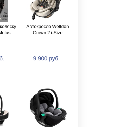
 коляску
Автокресло Welldon
Motus
Crown 2 i-Size
б.
9 900 руб.