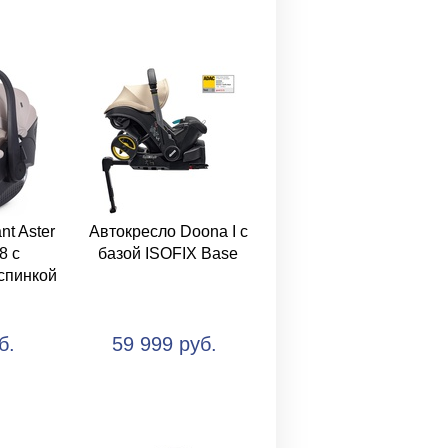
t Aster
Автокресло Doona I с
8 с
базой ISOFIX Base
спинкой
б.
59 999 руб.