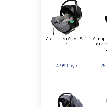
Автокресло Agex i-Safe
Автокре
S
с пов
14 990 руб.
25