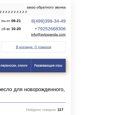
заказ обратного звонка
z
z
z
z
z
z
z
z
z
z
8(499)399-34-49
пн-пт
09-21
+79252668306
сб-вс
10-20
info@avtopanda.com
В корзине:
0 товаров
-переноски, слинги
Развивающие игры
кресло для новорожденного,
Найдено товаров:
117