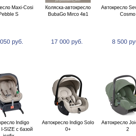
есло Maxi-Cosi
Коляска-автокресло
Автокресло Sev
Pebble S
BubaGo Mirco 4в1
Cosmo
 050 руб.
17 000 руб.
8 500 ру
кресло Indigo
Автокресло Indigo Solo
Автокресло Joi
I-SIZE с базой
0+
2
isofix