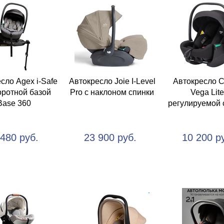
сло Agex i-Safe
Автокресло Joie I-Level
Автокресло Ca
оротной базой
Pro с наклоном спинки
Vega Lite
Base 360
регулируемой 
 480 руб.
23 900 руб.
10 200 р