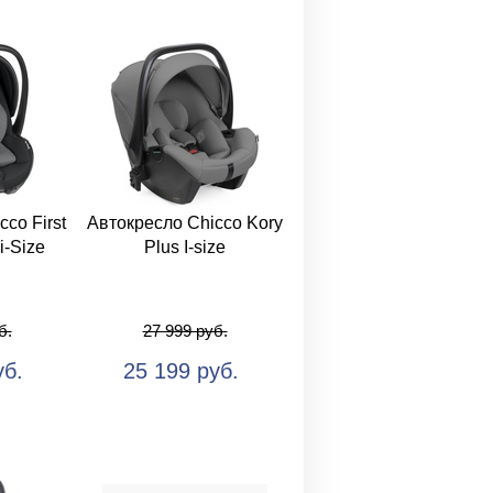
co First
Автокресло Chicco Kory
i-Size
Plus I-size
б.
27 999 руб.
уб.
25 199 руб.