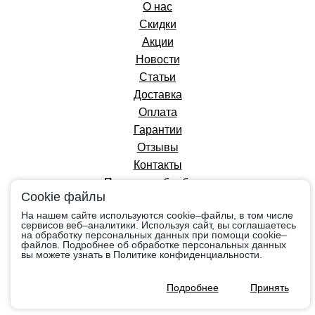
О нас
Скидки
Акции
Новости
Статьи
Доставка
Оплата
Гарантии
Отзывы
Контакты
Политика обработки
Cookie файлы
персональных данных
На нашем сайте используются cookie–файлы, в том числе
сервисов веб–аналитики. Используя сайт, вы соглашаетесь
на обработку персональных данных при помощи cookie–
Вся информация на сайте приведена в
файлов. Подробнее об обработке персональных данных
ознакомительных целях, носит справочный
вы можете узнать в Политике конфиденциальности.
характер и не является публичной офертой,
определяемой положениями Ст.437 Гражданского
Подробнее
Принять
кодекса РФ