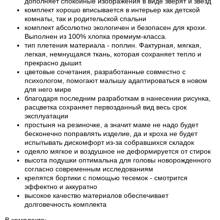
дополняет спокойные изображения в виде зверят и звезд
комплект хорошо вписывается в интерьер как детской
комнаты, так и родительской спальни
комплект абсолютно экологичен и безопасен для крохи.
Выполнен из 100% хлопка премиум-класса.
тип плетения материала - поплин. Фактурная, мягкая,
легкая, немнущаяся ткань, которая сохраняет тепло и
прекрасно дышит.
цветовые сочетания, разработанные совместно с
психологом, помогают малышу адаптироваться в новом
для него мире
благодаря последним разработкам в нанесении рисунка,
расцветка сохраняет первозданный вид весь срок
эксплуатации
простыня на резиночке, а значит маме не надо будет
бесконечно поправлять изделие, да и кроха не будет
испытывать дискомфорт из-за собравшихся складок
одеяло мягкое и воздушное не деформируется от стирок
высота подушки оптимальна для головы новорожденного
согласно современным исследованиям
крепятся бортики с помощью тесемок - смотрится
эффектно и аккуратно
высокое качество материалов обеспечивает
долговечность комплекта