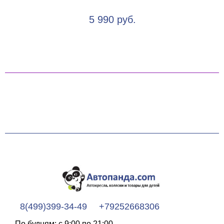
5 990 руб.
8(499)399-34-49
+79252668306
По будням: с 9:00 по 21:00