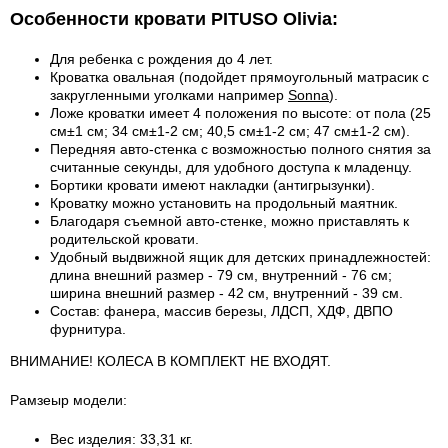
Особенности кровати PITUSO Olivia:
Для ребенка с рождения до 4 лет.
Кроватка овальная (подойдет прямоугольный матрасик с
закругленными уголками например
Sonna
).
Ложе кроватки имеет 4 положения по высоте: от пола (25
см±1 см; 34 см±1-2 см; 40,5 см±1-2 см; 47 см±1-2 см).
Передняя авто-стенка с возможностью полного снятия за
считанные
секунды, для удобного доступа к младенцу.
Бортики кровати имеют накладки (антигрызунки).
Кроватку можно установить на продольный маятник.
Благодаря съемной авто-стенке, можно приставлять к
родительской кровати.
Удобный выдвижной ящик для детских принадлежностей:
длина внешний размер - 79 см, внутренний - 76 см;
ширина внешний размер - 42 см, внутренний - 39 см.
Состав: фанера, массив березы, ЛДСП, ХДФ, ДВПО
фурнитура.
ВНИМАНИЕ! КОЛЕСА В КОМПЛЕКТ НЕ ВХОДЯТ.
Рамзеыр модели:
Вес изделия: 33,31 кг.