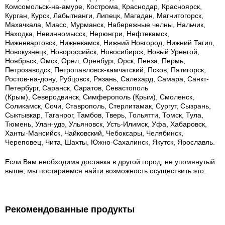
Комсомольск-на-амуре, Кострома, Краснодар, Красноярск,
Курган, Курск, Лабытнанги, Липецк, Магадан, Магнитогорск,
Махачкала, Миасс, Мурманск, Набережные челны, Нальчик,
Находка, Невинномысск, Нерюнгри, Нефтекамск,
Нижневартовск, Нижнекамск, Нижний Новгород, Нижний Тагил,
Новокузнецк, Новороссийск, Новосибирск, Новый Уренгой,
Ноябрьск, Омск, Орел, Оренбург, Орск, Пенза, Пермь,
Петрозаводск, Петропавловск-камчатский, Псков, Пятигорск,
Ростов-на-дону, Рубцовск, Рязань, Салехард, Самара, Санкт-
Петербург, Саранск, Саратов, Севастополь
(Крым), Северодвинск, Симферополь (Крым), Смоленск,
Соликамск, Сочи, Ставрополь, Стерлитамак, Сургут, Сызрань,
Сыктывкар, Таганрог, Тамбов, Тверь, Тольятти, Томск, Тула,
Тюмень, Улан-удэ, Ульяновск, Усть-Илимск, Уфа, Хабаровск,
Ханты-Мансийск, Чайковский, Чебоксары, Челябинск,
Череповец, Чита, Шахты, Южно-Сахалинск, Якутск, Ярославль.
Если Вам необходима доставка в другой город, не упомянутый
выше, мы постараемся найти возможность осуществить это.
Рекомендованные продукты