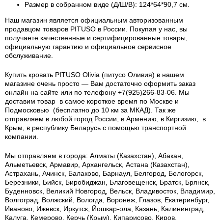
Размер в собранном виде (Д/Ш/В): 124*64*90,7 см.
Наш магазин является официальным авторизованным
продавцом товаров PITUSO в России. Покупая у нас, вы
получаете качественные и сертифицированные товары,
официальную гарантию и официальное сервисное
обслуживание.
Купить кровать PITUSO Olivia (питусо Оливия) в нашем
магазине очень просто — Вам достаточно оформить заказ
онлайн на сайте или по телефону +7(925)266-83-06. Мы
доставим товар в самое короткое время по Москве и
Подмосковью (бесплатно до 10 км за МКАД). Так же
отправляем в любой город России, в Армению, в Киргизию, в
Крым, в республику Беларусь с помощью транспортной
компании.
Мы отправляем в города: Алматы (Казахстан), Абакан,
Альметьевск, Армавир, Архангельск, Астана (Казахстан),
Астрахань, Ачинск, Балаково, Барнаул, Белгород, Белогорск,
Березники, Бийск, Биробиджан, Благовещенск, Братск, Брянск,
Буденновск, Великий Новгород, Вельск, Владивосток, Владимир,
Волгоград, Волжский, Вологда, Воронеж, Глазов, Екатеринбург,
Иваново, Ижевск, Иркутск, Йошкар-ола, Казань, Калининград,
Калуга, Кемерово, Керчь (Крым), Кипарисово, Киров,