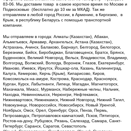
83-06. Мы доставим товар в самое короткое время по Москве и
Подмосковью (бесплатно до 10 км за МКАД). Так же
отправляем в любой город России, в Армению, в Киргизию, в
Крым, в республику Беларусь с помощью транспортной
компании.
Мы отправляем в города: Алматы (Казахстан), Абакан,
Альметьевск, Армавир, Архангельск, Астана (Казахстан),
Астрахань, Ачинск, Балаково, Барнаул, Белгород, Белогорск,
Березники, Бийск, Биробиджан, Благовещенск, Братск, Брянск,
Буденновск, Великий Новгород, Вельск, Владивосток, Владимир,
Волгоград, Волжский, Вологда, Воронеж, Глазов, Екатеринбург,
Иваново, Ижевск, Иркутск, Йошкар-ола, Казань, Калининград,
Калуга, Кемерово, Керчь (Крым), Кипарисово, Киров,
Комсомольск-на-амуре, Кострома, Краснодар, Красноярск,
Курган, Курск, Лабытнанги, Липецк, Магадан, Магнитогорск,
Махачкала, Миасс, Мурманск, Набережные челны, Нальчик,
Находка, Невинномысск, Нерюнгри, Нефтекамск,
Нижневартовск, Нижнекамск, Нижний Новгород, Нижний Тагил,
Новокузнецк, Новороссийск, Новосибирск, Новый Уренгой,
Ноябрьск, Омск, Орел, Оренбург, Орск, Пенза, Пермь,
Петрозаводск, Петропавловск-камчатский, Псков, Пятигорск,
Ростов-на-дону, Рубцовск, Рязань, Салехард, Самара, Санкт-
Петербург, Саранск, Саратов, Севастополь