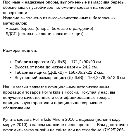
Прочные и надежные опоры, выполненные из массива березы,
обеспечивают устойчивое положение кровати на любой
поверхности.
Изделие выполнено из высококачественных и безопасных
материалов:
- массив березы (опоры, боковые ограждение),
- ЛДСП (остальные части кровати + ящик).
Размеры модлеи:
Габариты кровати (ДхШхВ) – 171,2х90х90 см.
Высота от пола до нижней царги – 24,2 см.
Габариты ящика (ДхШхВ) – 158х85,2х22,2 см..
Внутренний размер ящика (ДхШхВ) – 154,2х78,8х13,6 см.
Наш магазин является официальным авторизованным
продавцом товаров Polini kids в России.
Покупая у нас, вы
получаете качественные и сертифицированные товары,
официальную гарантию и официальное сервисное
обслуживание.
Купить кровать Polini kids Mirum 2010 c ящиком (полини кидс
мирум 2010) в нашем магазине очень просто — Вам достаточно
оформить заказ онлайн на сайте или по телефону +7(925)266-