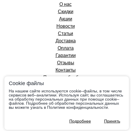
О нас
Скидки
Акции
Новости
Статьи
Доставка
Оплата
Гарантии
Отзывы
Контакты
Политика обработки
Cookie файлы
персональных данных
На нашем сайте используются cookie–файлы, в том числе
сервисов веб–аналитики. Используя сайт, вы соглашаетесь
на обработку персональных данных при помощи cookie–
Вся информация на сайте приведена в
файлов. Подробнее об обработке персональных данных
ознакомительных целях, носит справочный
вы можете узнать в Политике конфиденциальности.
характер и не является публичной офертой,
определяемой положениями Ст.437 Гражданского
Подробнее
Принять
кодекса РФ