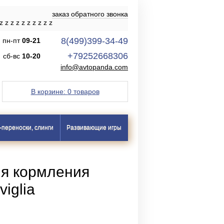
заказ обратного звонка
z
z
z
z
z
z
z
z
z
z
8(499)399-34-49
пн-пт
09-21
+79252668306
сб-вс
10-20
info@avtopanda.com
В корзине:
0 товаров
-переноски, слинги
Развивающие игры
ля кормления
iglia