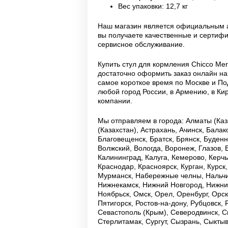
Вес упаковки: 12,7 кг
Наш магазин является официальным а
вы получаете качественные и серти
сервисное обслуживание.
Купить стул для кормления Chicco Mer
достаточно оформить заказ онлайн на
самое короткое время по Москве и По
любой город России, в Армению, в Ки
компании.
Мы отправляем в города: Алматы (Каза
(Казахстан), Астрахань, Ачинск, Бала
Благовещенск, Братск, Брянск, Буденн
Волжский, Вологда, Воронеж, Глазов, 
Калининград, Калуга, Кемерово, Керч
Краснодар, Красноярск, Курган, Курск
Мурманск, Набережные челны, Нальчи
Нижнекамск, Нижний Новгород, Нижний
Ноябрьск, Омск, Орел, Оренбург, Орск
Пятигорск, Ростов-на-дону, Рубцовск,
Севастополь (Крым), Северодвинск, С
Стерлитамак, Сургут, Сызрань, Сыктывк