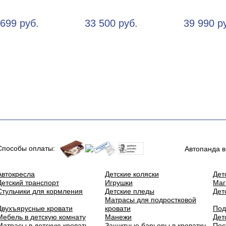
 699 руб.
33 500 руб.
39 990 р
Способы оплаты:
Автопанда в
Автокресла
Детские коляски
Дет
Детский транспорт
Игрушки
Маг
Стульчики для кормления
Детские пледы
Дет
Матрасы для подростковой
Двухъярусные кровати
кровати
Под
Мебель в детскую комнату
Манежи
Дет
Матрасы в детскую кровать
Защитные барьеры в кроватку
Пос