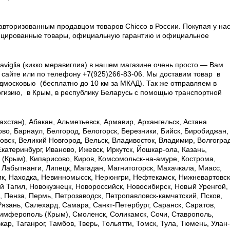
вторизованным продавцом товаров Chicco в России.
Покупая у нас
фицированные товары, официальную гарантию и официальное
aviglia (кикко меравиглиа) в нашем магазине очень просто — Вам
 сайте или по телефону +7(925)266-83-06. Мы доставим товар в
дмосковью (бесплатно до 10 км за МКАД). Так же отправляем в
ргизию, в Крым, в республику Беларусь с помощью транспортной
хстан), Абакан, Альметьевск, Армавир, Архангельск, Астана
ково, Барнаул, Белгород, Белогорск, Березники, Бийск, Биробиджан,
овск, Великий Новгород, Вельск, Владивосток, Владимир, Волгоград
Екатеринбург, Иваново, Ижевск, Иркутск, Йошкар-ола, Казань,
ь (Крым), Кипарисово, Киров, Комсомольск-на-амуре, Кострома,
, Лабытнанги, Липецк, Магадан, Магнитогорск, Махачкала, Миасс,
к, Находка, Невинномысск, Нерюнгри, Нефтекамск, Нижневартовск
 Тагил, Новокузнецк, Новороссийск, Новосибирск, Новый Уренгой,
, Пенза, Пермь, Петрозаводск, Петропавловск-камчатский, Псков,
 Рязань, Салехард, Самара, Санкт-Петербург, Саранск, Саратов,
имферополь (Крым), Смоленск, Соликамск, Сочи, Ставрополь,
ар, Таганрог, Тамбов, Тверь, Тольятти, Томск, Тула, Тюмень, Улан-