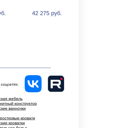
уб.
42 275 руб.
 соцсетях:
ская мебель
нитный конструктор
ские ванночки
ростковые кровати
ские кроватки
тельное белье