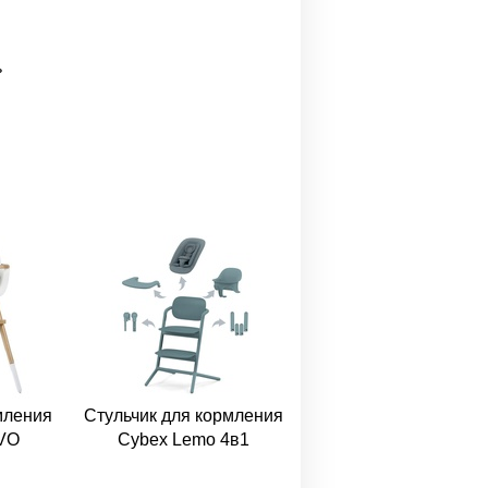
ь
мления
Стульчик для кормления
VO
Cybex Lemo 4в1