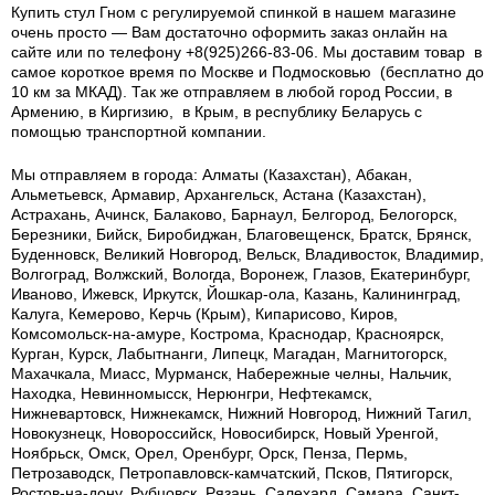
Купить стул Гном с регулируемой спинкой в нашем магазине
очень просто — Вам достаточно оформить заказ онлайн на
сайте или по телефону +8(925)266-83-06. Мы доставим товар в
самое короткое время по Москве и Подмосковью (бесплатно до
10 км за МКАД). Так же отправляем в любой город России, в
Армению, в Киргизию, в Крым, в республику Беларусь с
помощью транспортной компании.
Мы отправляем в города: Алматы (Казахстан), Абакан,
Альметьевск, Армавир, Архангельск, Астана (Казахстан),
Астрахань, Ачинск, Балаково, Барнаул, Белгород, Белогорск,
Березники, Бийск, Биробиджан, Благовещенск, Братск, Брянск,
Буденновск, Великий Новгород, Вельск, Владивосток, Владимир,
Волгоград, Волжский, Вологда, Воронеж, Глазов, Екатеринбург,
Иваново, Ижевск, Иркутск, Йошкар-ола, Казань, Калининград,
Калуга, Кемерово, Керчь (Крым), Кипарисово, Киров,
Комсомольск-на-амуре, Кострома, Краснодар, Красноярск,
Курган, Курск, Лабытнанги, Липецк, Магадан, Магнитогорск,
Махачкала, Миасс, Мурманск, Набережные челны, Нальчик,
Находка, Невинномысск, Нерюнгри, Нефтекамск,
Нижневартовск, Нижнекамск, Нижний Новгород, Нижний Тагил,
Новокузнецк, Новороссийск, Новосибирск, Новый Уренгой,
Ноябрьск, Омск, Орел, Оренбург, Орск, Пенза, Пермь,
Петрозаводск, Петропавловск-камчатский, Псков, Пятигорск,
Ростов-на-дону, Рубцовск, Рязань, Салехард, Самара, Санкт-