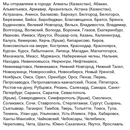
Мы отправляем в города: Алматы (Казахстан), Абакан,
Альметьевск, Армавир, Архангельск, Астана (Казахстан),
Астрахань, Ачинск, Балаково, Барнаул, Белгород, Белогорск,
Березники, Бийск, Биробиджан, Благовещенск, Братск, Брянск,
Буденновск, Великий Новгород, Вельск, Владивосток, Владимир,
Волгоград, Волжский, Вологда, Воронеж, Глазов, Екатеринбург,
Иваново, Ижевск, Иркутск, Йошкар-ола, Казань, Калининград,
Калуга, Кемерово, Керчь (Крым), Кипарисово, Киров,
Комсомольск-на-амуре, Кострома, Краснодар, Красноярск,
Курган, Курск, Лабытнанги, Липецк, Магадан, Магнитогорск,
Махачкала, Миасс, Мурманск, Набережные челны, Нальчик,
Находка, Невинномысск, Нерюнгри, Нефтекамск,
Нижневартовск, Нижнекамск, Нижний Новгород, Нижний Тагил,
Новокузнецк, Новороссийск, Новосибирск, Новый Уренгой,
Ноябрьск, Омск, Орел, Оренбург, Орск, Пенза, Пермь,
Петрозаводск, Петропавловск-камчатский, Псков, Пятигорск,
Ростов-на-дону, Рубцовск, Рязань, Салехард, Самара, Санкт-
Петербург, Саранск, Саратов, Севастополь
(Крым), Северодвинск, Симферополь (Крым), Смоленск,
Соликамск, Сочи, Ставрополь, Стерлитамак, Сургут, Сызрань,
Сыктывкар, Таганрог, Тамбов, Тверь, Тольятти, Томск, Тула,
Тюмень, Улан-удэ, Ульяновск, Усть-Илимск, Уфа, Хабаровск,
Ханты-Мансийск, Чайковский, Чебоксары, Челябинск,
Череповец, Чита, Шахты, Южно-Сахалинск, Якутск, Ярославль.