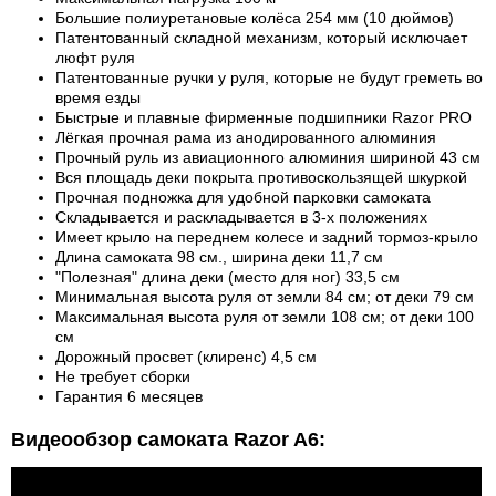
Большие полиуретановые колёса 254 мм (10 дюймов)
Патентованный складной механизм, который исключает
люфт руля
Патентованные ручки у руля, которые не будут греметь во
время езды
Быстрые и плавные фирменные подшипники Razor PRO
Лёгкая прочная рама из анодированного алюминия
Прочный руль из авиационного алюминия шириной 43 см
Вся площадь деки покрыта противоскользящей шкуркой
Прочная подножка для удобной парковки самоката
Складывается и раскладывается в 3-х положениях
Имеет крыло на переднем колесе и задний тормоз-крыло
Длина самоката 98 см., ширина деки 11,7 см
"Полезная" длина деки (место для ног) 33,5 см
Минимальная высота руля от земли 84 см; от деки 79 см
Максимальная высота руля от земли 108 см; от деки 100
см
Дорожный просвет (клиренс) 4,5 см
Не требует сборки
Гарантия 6 месяцев
Видеообзор самоката Razor A6: