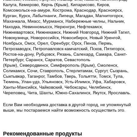
Калуга, Кемерово, Керчь (Крым), Кипарисово, Киров,
Комсомольск-на-амуре, Кострома, Краснодар, Красноярск,
Курган, Курск, Лабытнанги, Липецк, Магадан, Магнитогорск,
Махачкала, Миасс, Мурманск, Набережные челны, Нальчик,
Находка, Невинномысск, Нерюнгри, Нефтекамск,
Нижневартовск, Нижнекамск, Нижний Новгород, Нижний Тагил,
Новокузнецк, Новороссийск, Новосибирск, Новый Уренгой,
Ноябрьск, Омск, Орел, Оренбург, Орск, Пенза, Пермь,
Петрозаводск, Петропавловск-камчатский, Псков, Пятигорск,
Ростов-на-дону, Рубцовск, Рязань, Салехард, Самара, Санкт-
Петербург, Саранск, Саратов, Севастополь
(Крым), Северодвинск, Симферополь (Крым), Смоленск,
Соликамск, Сочи, Ставрополь, Стерлитамак, Сургут, Сызрань,
Сыктывкар, Таганрог, Тамбов, Тверь, Тольятти, Томск, Тула,
Тюмень, Улан-удэ, Ульяновск, Усть-Илимск, Уфа, Хабаровск,
Ханты-Мансийск, Чайковский, Чебоксары, Челябинск,
Череповец, Чита, Шахты, Южно-Сахалинск, Якутск, Ярославль.
Если Вам необходима доставка в другой город, не упомянутый
выше, мы постараемся найти возможность осуществить это.
Рекомендованные продукты