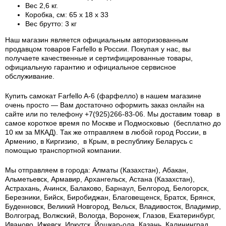
Вес 2,6 кг.
Коробка, см: 65 x 18 x 33
Вес брутто: 3 кг
Наш магазин является официальным авторизованным
продавцом товаров Farfello в России.
Покупая у нас, вы
получаете качественные и сертифицированные товары,
официальную гарантию и официальное сервисное
обслуживание.
Купить самокат Farfello A-6 (фарфелло) в нашем магазине
очень просто — Вам достаточно оформить заказ онлайн на
сайте или по телефону +7(925)266-83-06. Мы доставим товар в
самое короткое время по Москве и Подмосковью (бесплатно до
10 км за МКАД). Так же отправляем в любой город России, в
Армению, в Киргизию, в Крым, в республику Беларусь с
помощью транспортной компании.
Мы отправляем в города: Алматы (Казахстан), Абакан,
Альметьевск, Армавир, Архангельск, Астана (Казахстан),
Астрахань, Ачинск, Балаково, Барнаул, Белгород, Белогорск,
Березники, Бийск, Биробиджан, Благовещенск, Братск, Брянск,
Буденновск, Великий Новгород, Вельск, Владивосток, Владимир,
Волгоград, Волжский, Вологда, Воронеж, Глазов, Екатеринбург,
Иваново, Ижевск, Иркутск, Йошкар-ола, Казань, Калининград,