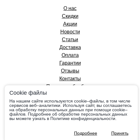
О нас
Скидки
Акции
Новости
Статьи
Доставка
Оплата
Гарантии
Отзывы
Контакты
Политика обработки
Cookie файлы
персональных данных
На нашем сайте используются cookie–файлы, в том числе
сервисов веб–аналитики. Используя сайт, вы соглашаетесь
на обработку персональных данных при помощи cookie–
Вся информация на сайте приведена в
файлов. Подробнее об обработке персональных данных
ознакомительных целях, носит справочный
вы можете узнать в Политике конфиденциальности.
характер и не является публичной офертой,
определяемой положениями Ст.437 Гражданского
Подробнее
Принять
кодекса РФ