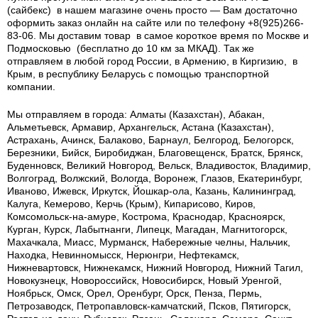
(сайбекс) в нашем магазине очень просто — Вам достаточно
оформить заказ онлайн на сайте или по телефону +8(925)266-
83-06. Мы доставим товар в самое короткое время по Москве и
Подмосковью (бесплатно до 10 км за МКАД). Так же
отправляем в любой город России, в Армению, в Киргизию, в
Крым, в республику Беларусь с помощью транспортной
компании.
Мы отправляем в города: Алматы (Казахстан), Абакан,
Альметьевск, Армавир, Архангельск, Астана (Казахстан),
Астрахань, Ачинск, Балаково, Барнаул, Белгород, Белогорск,
Березники, Бийск, Биробиджан, Благовещенск, Братск, Брянск,
Буденновск, Великий Новгород, Вельск, Владивосток, Владимир,
Волгоград, Волжский, Вологда, Воронеж, Глазов, Екатеринбург,
Иваново, Ижевск, Иркутск, Йошкар-ола, Казань, Калининград,
Калуга, Кемерово, Керчь (Крым), Кипарисово, Киров,
Комсомольск-на-амуре, Кострома, Краснодар, Красноярск,
Курган, Курск, Лабытнанги, Липецк, Магадан, Магнитогорск,
Махачкала, Миасс, Мурманск, Набережные челны, Нальчик,
Находка, Невинномысск, Нерюнгри, Нефтекамск,
Нижневартовск, Нижнекамск, Нижний Новгород, Нижний Тагил,
Новокузнецк, Новороссийск, Новосибирск, Новый Уренгой,
Ноябрьск, Омск, Орел, Оренбург, Орск, Пенза, Пермь,
Петрозаводск, Петропавловск-камчатский, Псков, Пятигорск,