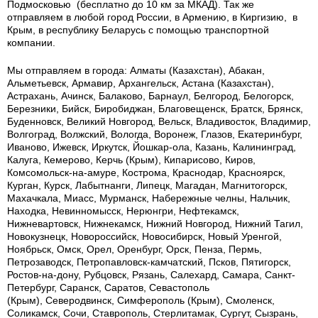
Подмосковью (бесплатно до 10 км за МКАД). Так же
отправляем в любой город России, в Армению, в Киргизию, в
Крым, в республику Беларусь с помощью транспортной
компании.
Мы отправляем в города: Алматы (Казахстан), Абакан,
Альметьевск, Армавир, Архангельск, Астана (Казахстан),
Астрахань, Ачинск, Балаково, Барнаул, Белгород, Белогорск,
Березники, Бийск, Биробиджан, Благовещенск, Братск, Брянск,
Буденновск, Великий Новгород, Вельск, Владивосток, Владимир,
Волгоград, Волжский, Вологда, Воронеж, Глазов, Екатеринбург,
Иваново, Ижевск, Иркутск, Йошкар-ола, Казань, Калининград,
Калуга, Кемерово, Керчь (Крым), Кипарисово, Киров,
Комсомольск-на-амуре, Кострома, Краснодар, Красноярск,
Курган, Курск, Лабытнанги, Липецк, Магадан, Магнитогорск,
Махачкала, Миасс, Мурманск, Набережные челны, Нальчик,
Находка, Невинномысск, Нерюнгри, Нефтекамск,
Нижневартовск, Нижнекамск, Нижний Новгород, Нижний Тагил,
Новокузнецк, Новороссийск, Новосибирск, Новый Уренгой,
Ноябрьск, Омск, Орел, Оренбург, Орск, Пенза, Пермь,
Петрозаводск, Петропавловск-камчатский, Псков, Пятигорск,
Ростов-на-дону, Рубцовск, Рязань, Салехард, Самара, Санкт-
Петербург, Саранск, Саратов, Севастополь
(Крым), Северодвинск, Симферополь (Крым), Смоленск,
Соликамск, Сочи, Ставрополь, Стерлитамак, Сургут, Сызрань,