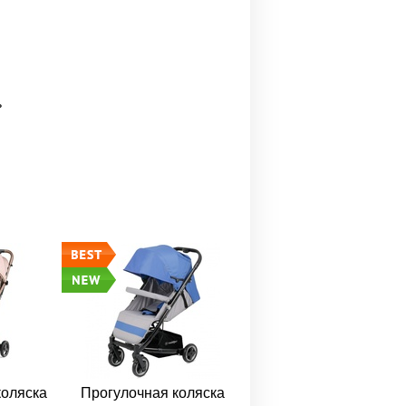
ь
коляска
Прогулочная коляска