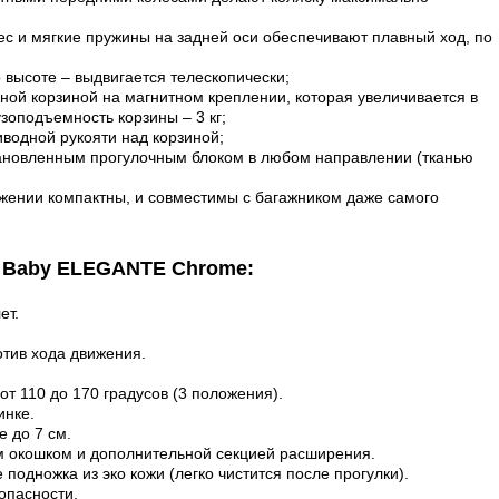
с и мягкие пружины на задней оси обеспечивают плавный ход, по
о высоте – выдвигается телескопически;
ной корзиной на магнитном креплении, которая увеличивается в
зоподъемность корзины – 3 кг;
водной рукояти над корзиной;
ановленным прогулочным блоком в любом направлении (тканью
жении компактны, и совместимы с багажником даже самого
t Baby ELEGANTE
Chrome
:
лет.
отив хода движения.
от 110 до 170 градусов (3 положения).
инке.
е до 7 см.
м окошком и дополнительной
секцией
расширения.
 подножка из эко кожи (легко чистится после прогулки).
опасности.