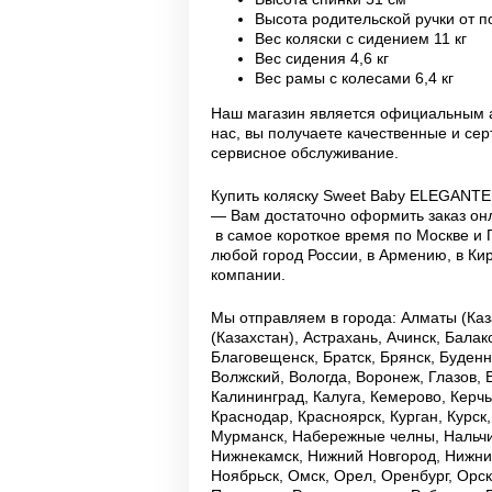
Высота родительской ручки от по
Вес коляски с сидением 11 кг
Вес сидения 4,6 кг
Вес рамы с колесами 6,4 кг
Наш магазин является официальным а
нас, вы получаете качественные и с
сервисное обслуживание.
Купить коляску Sweet Baby ELEGANT
— Вам достаточно оформить заказ онл
в самое короткое время по Москве и 
любой город России, в Армению, в Ки
компании.
Мы отправляем в города: Алматы (Каза
(Казахстан), Астрахань, Ачинск, Бала
Благовещенск, Братск, Брянск, Буденн
Волжский, Вологда, Воронеж, Глазов, 
Калининград, Калуга, Кемерово, Керч
Краснодар, Красноярск, Курган, Курск
Мурманск, Набережные челны, Нальчи
Нижнекамск, Нижний Новгород, Нижний
Ноябрьск, Омск, Орел, Оренбург, Орск