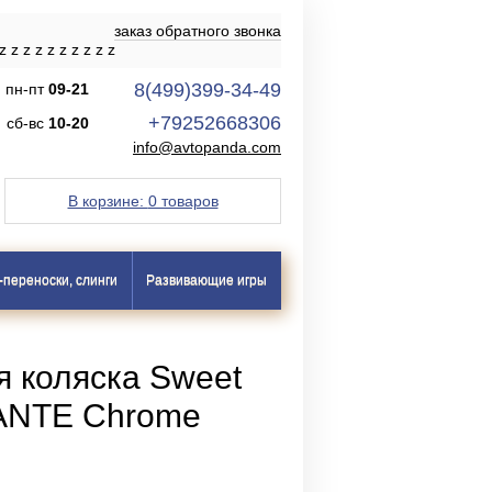
заказ обратного звонка
z
z
z
z
z
z
z
z
z
z
8(499)399-34-49
пн-пт
09-21
+79252668306
сб-вс
10-20
info@avtopanda.com
В корзине:
0 товаров
-переноски, слинги
Развивающие игры
я коляска Sweet
ANTE Chrome