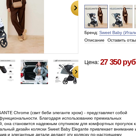
Бренд:
Sweet Baby (Итали
Описание
Оставить отзы
Есть в наличии в Москве
27 350 руб
Цена:
EGANTE
Chrome
(свит беби элеганте хром) -
представляет собой
 функциональности. Благодаря использованию премиальных
й, она становится надежным спутником для комфортных прогулок к
икальный дизайн коляски Sweet Baby Elegante привлекает внимание 
ив и элегантные детали делают эту коляску по-настоящему