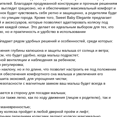
ителей. Благодаря продуманной конструкции и прочным решениям
ко выглядит грациозно, но и обеспечивает максимальный комфорт и
нок будет чувствовать себя уютно и защищенно, а родителям буде
 по улицам города. Кроме того, Sweet Baby Elegante предлагает
и аксессуаров, которые позволяют адаптировать коляску под
я каждой семьи. Это делает ее идеальным выбором для тех, кто
во, но и практичность и удобство в использовании
бладает рядом удобных решений и особенностей, среди которых:
ичения глубины капюшона и защиты малыша от солнца и ветра;
см, что будет удобно, когда малыш подрастет;
ной вентиляции и наблюдения за ребенком;
 регулировка;
 наклону, но и по длине, что позволит настроить ее под положение
ля обеспечения комфортного сна малыша и увеличения его
бшита экокожей, для упрощения чистки;
езопасности с магнитным замком ваш малыш будет всегда в
вается в сторону для посадки малыша;
си также легко, как по ходу движения (лицом к родителю), так и
 маневренностью;
ому коляска пройдет в любой дверной проём и лифт;
отными передними колесами делают коляску максимально