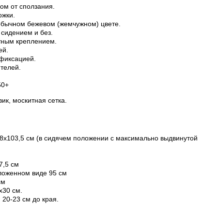
ом от сползания.
ожки.
обычном бежевом (жемчужном) цвете.
 сидением и без.
итным креплением.
ей.
 фиксацией.
ителей.
50+
вик, москитная сетка.
8х103,5 см (в сидячем положении с максимально выдвинутой
7,5 см
зложенном виде 95 см
 см
х30 см.
 20-23 см до края.