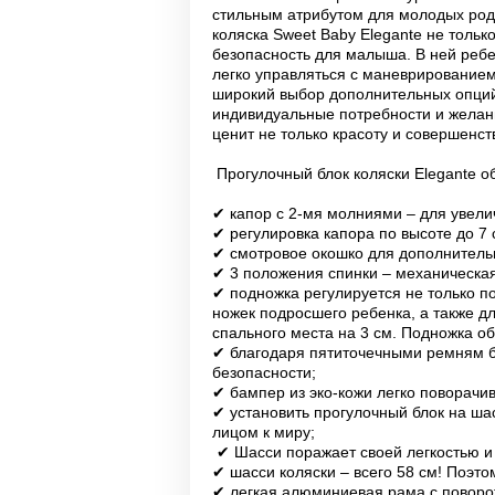
стильным атрибутом для молодых род
коляска Sweet Baby Elegante не толь
безопасность для малыша. В ней ребе
легко управляться с маневрированием
широкий выбор дополнительных опций 
индивидуальные потребности и желани
ценит не только красоту и совершенст
Прогулочный блок коляски Elegante о
✔ капор с 2-мя молниями – для увел
✔ регулировка капора по высоте до 7 
✔ смотровое окошко для дополнитель
✔ 3 положения спинки – механическая
✔ подножка регулируется не только по
ножек подросшего ребенка, а также д
спального места на 3 см. Подножка о
✔ благодаря пятиточечными ремням б
безопасности;
✔ бампер из эко-кожи легко поворачи
✔ установить прогулочный блок на шас
лицом к миру;
✔ Шасси поражает своей легкостью и
✔ шасси коляски – всего 58 см! Поэт
✔ легкая алюминиевая рама с повор