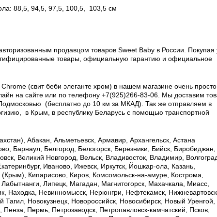
ла: 88,5, 94,5, 97,5, 100,5, 103,5 см
вторизованным продавцом товаров Sweet Baby в России.
Покупая 
ертифицированные товары, официальную гарантию и официальное
E
Chrome
(свит беби элеганте хром) в нашем магазине очень просто
айн на сайте или по телефону +7(925)266-83-06. Мы доставим то
Подмосковью (бесплатно до 10 км за МКАД). Так же отправляем в
ргизию, в Крым, в республику Беларусь с помощью транспортной
хстан), Абакан, Альметьевск, Армавир, Архангельск, Астана
ково, Барнаул, Белгород, Белогорск, Березники, Бийск, Биробиджан,
овск, Великий Новгород, Вельск, Владивосток, Владимир, Волгоград
Екатеринбург, Иваново, Ижевск, Иркутск, Йошкар-ола, Казань,
ь (Крым), Кипарисово, Киров, Комсомольск-на-амуре, Кострома,
, Лабытнанги, Липецк, Магадан, Магнитогорск, Махачкала, Миасс,
к, Находка, Невинномысск, Нерюнгри, Нефтекамск, Нижневартовск
 Тагил, Новокузнецк, Новороссийск, Новосибирск, Новый Уренгой,
, Пенза, Пермь, Петрозаводск, Петропавловск-камчатский, Псков,