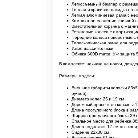
Легкосъемный бампер с ремешк
Теплая и красивая накидка на н
Легкая алюминиевая рама с не
Компактное сложение книжкой с
Вместительная корзина с магн
Резиновые колеса с амортизаци
Передние колеса поворотные с
Телескопическая ручка для род
Узкое шасси коляски.
Обивка 600D matte, УФ защита 
В комплекте: накидка на ножки, дожде
Размеры модели:
Внешние габариты коляски 83х5
ручкой).
Диаметр колес 26 и 19 см
Дорожный просвет до корзины 1
Длина прогулочного блока в ра
Ширина прогулочного блока 39
Спальное место для ребенка 88
Длина подножки: 17 см по ткани,
Сидение 22х30 см
Высота спинки 51 см