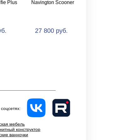
fie Plus
Navington Scooner
уб.
27 800 руб.
 соцсетях:
ская мебель
нитный конструктор
ские ванночки