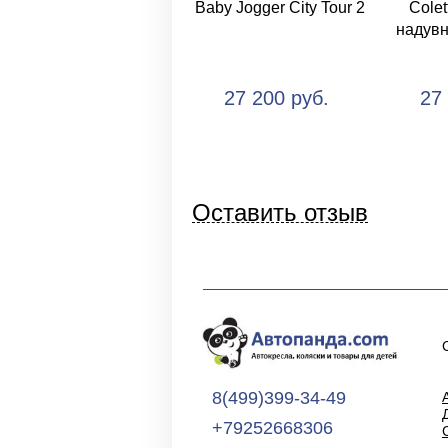
Baby Jogger City Tour 2
Colet
надув
27 200 руб.
27
Оставить отзыв
8(499)399-34-49
+79252668306