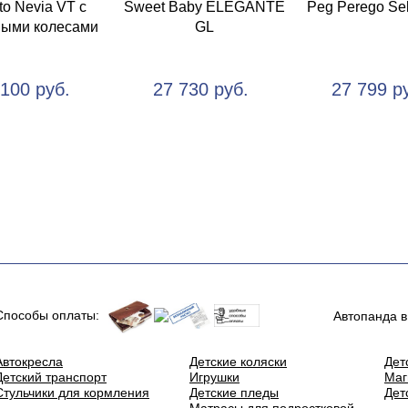
to Nevia VT с
Sweet Baby ELEGANTE
Peg Perego Sel
ными колесами
GL
 100 руб.
27 730 руб.
27 799 р
Способы оплаты:
Автопанда в
Автокресла
Детские коляски
Дет
Детский транспорт
Игрушки
Маг
Стульчики для кормления
Детские пледы
Дет