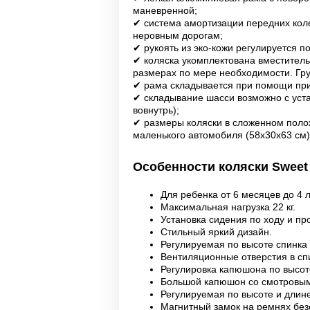
маневренной;
✔ система амортизации передних коле
неровным дорогам;
✔ рукоять из эко-кожи регулируется п
✔ коляска укомплектована вместитель
размерах по мере необходимости. Гру
✔ рама складывается при помощи при
✔ складывание шасси возможно с уст
вовнутрь);
✔ размеры коляски в сложенном поло
маленького автомобиля (58х30х63 см)
Особенности коляски Swee
Для ребенка от 6 месяцев до 4 
Максимальная нагрузка 22 кг.
Установка сидения по ходу и пр
Стильный яркий дизайн.
Регулируемая по высоте спинка 
Вентиляционные отверстия в сп
Регулировка капюшона по высот
Большой капюшон со смотровы
Регулируемая по высоте и длине
Магнитный замок на ремнях без