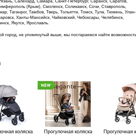
 Рязань, Салехард, Самара, Санкт-Петербург, Саранск, Саратов,
имферополь (Крым), Смоленск, Соликамск, Сочи, Ставрополь,
ар, Таганрог, Тамбов, Тверь, Тольятти, Томск, Тула, Тюмень, Улан-
баровск, Ханты-Мансийск, Чайковский, Чебоксары, Челябинск,
нск, Якутск, Ярославль.
ой город, не упомянутый выше, мы постараемся найти возможност
ы
очная коляска
Прогулочная коляска
Прогулочная 