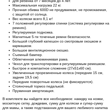
Для ребенка от 7 месяцев до 4 лет.
Максимальная нагрузка 22 кг.
Прочная обивка 600D не продуваемая, не промокаемая,
с защитой от солнца.
Вес коляски всего 8,1 кг!
7 положений регулировки спинки (система регулировки на
ремнях).
Регулируемая подножка.
Магнитные 5-ти точечные ремни безопасности.
Большой глубокий капюшон со смотровым окошком и
кармашком.
Большое вентиляционное окошко.
Съемный бампер.
Облегченная алюминиевая рама.
Чехол для транспортировки в регулируемым ремешком.
Быстрое и компактное сложение (27х51х60 см).
Увеличенные прорезиненные колеса (передние 15 см,
задние 19,5 см)
Передние поворотные колеса (не фиксируются).
Стояночный тормоз педалькой.
Пружинная амортизация.
В комплекте вы найдете все необходимое: накидку на ножки,
москитную сетку, дождевик, сумку для коляски и супер-сумку
для мамы, а также подстаканник для вашего любимого напитка