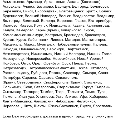
Альметьевск, Армавир, Архангельск, Астана (Казахстан),
Астрахань, Ачинск, Балаково, Барнаул, Белгород, Белогорск,
Березники, Бийск, Биробиджан, Благовещенск, Братск, Брянск,
Буденновск, Великий Новгород, Вельск, Владивосток, Владимир,
Волгоград, Волжский, Вологда, Воронеж, Глазов, Екатеринбург,
Иваново, Ижевск, Иркутск, Йошкар-ола, Казань, Калининград,
Калуга, Кемерово, Керчь (Крым), Кипарисово, Киров,
Комсомольск-на-амуре, Кострома, Краснодар, Красноярск,
Курган, Курск, Лабытнанги, Липецк, Магадан, Магнитогорск,
Махачкала, Миасс, Мурманск, Набережные челны, Нальчик,
Находка, Невинномысск, Нерюнгри, Нефтекамск,
Нижневартовск, Нижнекамск, Нижний Новгород, Нижний Тагил,
Новокузнецк, Новороссийск, Новосибирск, Новый Уренгой,
Ноябрьск, Омск, Орел, Оренбург, Орск, Пенза, Пермь,
Петрозаводск, Петропавловск-камчатский, Псков, Пятигорск,
Ростов-на-дону, Рубцовск, Рязань, Салехард, Самара, Санкт-
Петербург, Саранск, Саратов, Севастополь
(Крым), Северодвинск, Симферополь (Крым), Смоленск,
Соликамск, Сочи, Ставрополь, Стерлитамак, Сургут, Сызрань,
Сыктывкар, Таганрог, Тамбов, Тверь, Тольятти, Томск, Тула,
Тюмень, Улан-удэ, Ульяновск, Усть-Илимск, Уфа, Хабаровск,
Ханты-Мансийск, Чайковский, Чебоксары, Челябинск,
Череповец, Чита, Шахты, Южно-Сахалинск, Якутск, Ярославль.
Если Вам необходима доставка в другой город, не упомянутый