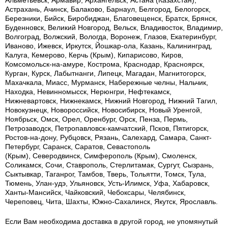
Альметьевск, Армавир, Архангельск, Астана (Казахстан),
Астрахань, Ачинск, Балаково, Барнаул, Белгород, Белогорск,
Березники, Бийск, Биробиджан, Благовещенск, Братск, Брянск,
Буденновск, Великий Новгород, Вельск, Владивосток, Владимир,
Волгоград, Волжский, Вологда, Воронеж, Глазов, Екатеринбург,
Иваново, Ижевск, Иркутск, Йошкар-ола, Казань, Калининград,
Калуга, Кемерово, Керчь (Крым), Кипарисово, Киров,
Комсомольск-на-амуре, Кострома, Краснодар, Красноярск,
Курган, Курск, Лабытнанги, Липецк, Магадан, Магнитогорск,
Махачкала, Миасс, Мурманск, Набережные челны, Нальчик,
Находка, Невинномысск, Нерюнгри, Нефтекамск,
Нижневартовск, Нижнекамск, Нижний Новгород, Нижний Тагил,
Новокузнецк, Новороссийск, Новосибирск, Новый Уренгой,
Ноябрьск, Омск, Орел, Оренбург, Орск, Пенза, Пермь,
Петрозаводск, Петропавловск-камчатский, Псков, Пятигорск,
Ростов-на-дону, Рубцовск, Рязань, Салехард, Самара, Санкт-
Петербург, Саранск, Саратов, Севастополь
(Крым), Северодвинск, Симферополь (Крым), Смоленск,
Соликамск, Сочи, Ставрополь, Стерлитамак, Сургут, Сызрань,
Сыктывкар, Таганрог, Тамбов, Тверь, Тольятти, Томск, Тула,
Тюмень, Улан-удэ, Ульяновск, Усть-Илимск, Уфа, Хабаровск,
Ханты-Мансийск, Чайковский, Чебоксары, Челябинск,
Череповец, Чита, Шахты, Южно-Сахалинск, Якутск, Ярославль.
Если Вам необходима доставка в другой город, не упомянутый