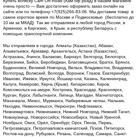
Купить коляску Cam Off-Road (Кам оф роад) в нашем магазине
очень просто — Вам достаточно оформить заказ онлайн на
сайте или по телефону +7(925)266-83-06. Мы доставим товар в
самое короткое время по Москве и Подмосковью (бесплатно до
10 км за МКАД). Так же отправляем в любой город России, в
Армению, в Киргизию, в Крым, в республику Беларусь с
помощью транспортной компании.
Мы отправляем в города: Алматы (Казахстан), Абакан,
Альметьевск, Армавир, Архангельск, Астана (Казахстан),
Астрахань, Ачинск, Балаково, Барнаул, Белгород, Белогорск,
Березники, Бийск, Биробиджан, Благовещенск, Братск, Брянск,
Буденновск, Великий Новгород, Вельск, Владивосток, Владимир,
Волгоград, Волжский, Вологда, Воронеж, Глазов, Екатеринбург,
Иваново, Ижевск, Иркутск, Йошкар-ола, Казань, Калининград,
Калуга, Кемерово, Керчь (Крым), Кипарисово, Киров,
Комсомольск-на-амуре, Кострома, Краснодар, Красноярск,
Курган, Курск, Лабытнанги, Липецк, Магадан, Магнитогорск,
Махачкала, Миасс, Мурманск, Набережные челны, Нальчик,
Находка, Невинномысск, Нерюнгри, Нефтекамск,
Нижневартовск, Нижнекамск, Нижний Новгород, Нижний Тагил,
Новокузнецк, Новороссийск, Новосибирск, Новый Уренгой,
Ноябрьск, Омск, Орел, Оренбург, Орск, Пенза, Пермь,
Петрозаводск, Петропавловск-камчатский, Псков, Пятигорск,
Ростов-на-дону, Рубцовск, Рязань, Салехард, Самара, Санкт-