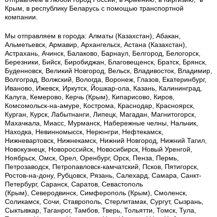
Крым, в республику Беларусь с помощью транспортной
компании.
Мы отправляем в города: Алматы (Казахстан), Абакан,
Альметьевск, Армавир, Архангельск, Астана (Казахстан),
Астрахань, Ачинск, Балаково, Барнаул, Белгород, Белогорск,
Березники, Бийск, Биробиджан, Благовещенск, Братск, Брянск,
Буденновск, Великий Новгород, Вельск, Владивосток, Владимир,
Волгоград, Волжский, Вологда, Воронеж, Глазов, Екатеринбург,
Иваново, Ижевск, Иркутск, Йошкар-ола, Казань, Калининград,
Калуга, Кемерово, Керчь (Крым), Кипарисово, Киров,
Комсомольск-на-амуре, Кострома, Краснодар, Красноярск,
Курган, Курск, Лабытнанги, Липецк, Магадан, Магнитогорск,
Махачкала, Миасс, Мурманск, Набережные челны, Нальчик,
Находка, Невинномысск, Нерюнгри, Нефтекамск,
Нижневартовск, Нижнекамск, Нижний Новгород, Нижний Тагил,
Новокузнецк, Новороссийск, Новосибирск, Новый Уренгой,
Ноябрьск, Омск, Орел, Оренбург, Орск, Пенза, Пермь,
Петрозаводск, Петропавловск-камчатский, Псков, Пятигорск,
Ростов-на-дону, Рубцовск, Рязань, Салехард, Самара, Санкт-
Петербург, Саранск, Саратов, Севастополь
(Крым), Северодвинск, Симферополь (Крым), Смоленск,
Соликамск, Сочи, Ставрополь, Стерлитамак, Сургут, Сызрань,
Сыктывкар, Таганрог, Тамбов, Тверь, Тольятти, Томск, Тула,