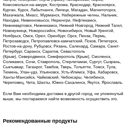
Комсомольск-на-амуре, Кострома, Краснодар, Красноярск,
Курган, Курск, Лабытнанги, Липецк, Магадан, Магнитогорск,
Махачкала, Миасс, Мурманск, Набережные челны, Нальчик,
Находка, Невинномысск, Нерюнгри, Нефтекамск,
Нижневартовск, Нижнекамск, Нижний Новгород, Нижний Тагил,
Новокузнецк, Новороссийск, Новосибирск, Новый Уренгой,
Ноябрьск, Омск, Орел, Оренбург, Орск, Пенза, Пермь,
Петрозаводск, Петропавловск-камчатский, Псков, Пятигорск,
Ростов-на-дону, Рубцовск, Рязань, Салехард, Самара, Санкт-
Петербург, Саранск, Саратов, Севастополь
(Крым), Северодвинск, Симферополь (Крым), Смоленск,
Соликамск, Сочи, Ставрополь, Стерлитамак, Сургут, Сызрань,
Сыктывкар, Таганрог, Тамбов, Тверь, Тольятти, Томск, Тула,
Тюмень, Улан-удэ, Ульяновск, Усть-Илимск, Уфа, Хабаровск,
Ханты-Мансийск, Чайковский, Чебоксары, Челябинск,
Череповец, Чита, Шахты, Южно-Сахалинск, Якутск, Ярославль.
Если Вам необходима доставка в другой город, не упомянутый
выше, мы постараемся найти возможность осуществить это.
Рекомендованные продукты