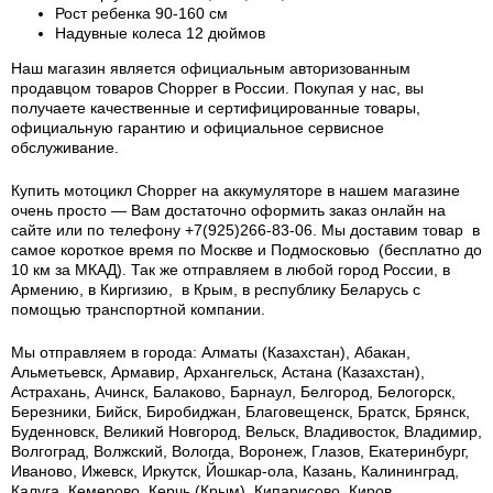
Рост ребенка 90-160 см
Надувные колеса 12 дюймов
Наш магазин является официальным авторизованным
продавцом товаров Chopper в России.
Покупая у нас, вы
получаете качественные и сертифицированные товары,
официальную гарантию и официальное сервисное
обслуживание.
Купить мотоцикл Chopper на аккумуляторе в нашем магазине
очень просто — Вам достаточно оформить заказ онлайн на
сайте или по телефону +7(925)266-83-06. Мы доставим товар в
самое короткое время по Москве и Подмосковью (бесплатно до
10 км за МКАД). Так же отправляем в любой город России, в
Армению, в Киргизию, в Крым, в республику Беларусь с
помощью транспортной компании.
Мы отправляем в города: Алматы (Казахстан), Абакан,
Альметьевск, Армавир, Архангельск, Астана (Казахстан),
Астрахань, Ачинск, Балаково, Барнаул, Белгород, Белогорск,
Березники, Бийск, Биробиджан, Благовещенск, Братск, Брянск,
Буденновск, Великий Новгород, Вельск, Владивосток, Владимир,
Волгоград, Волжский, Вологда, Воронеж, Глазов, Екатеринбург,
Иваново, Ижевск, Иркутск, Йошкар-ола, Казань, Калининград,
Калуга, Кемерово, Керчь (Крым), Кипарисово, Киров,