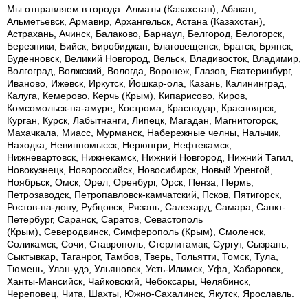
Мы отправляем в города: Алматы (Казахстан), Абакан,
Альметьевск, Армавир, Архангельск, Астана (Казахстан),
Астрахань, Ачинск, Балаково, Барнаул, Белгород, Белогорск,
Березники, Бийск, Биробиджан, Благовещенск, Братск, Брянск,
Буденновск, Великий Новгород, Вельск, Владивосток, Владимир,
Волгоград, Волжский, Вологда, Воронеж, Глазов, Екатеринбург,
Иваново, Ижевск, Иркутск, Йошкар-ола, Казань, Калининград,
Калуга, Кемерово, Керчь (Крым), Кипарисово, Киров,
Комсомольск-на-амуре, Кострома, Краснодар, Красноярск,
Курган, Курск, Лабытнанги, Липецк, Магадан, Магнитогорск,
Махачкала, Миасс, Мурманск, Набережные челны, Нальчик,
Находка, Невинномысск, Нерюнгри, Нефтекамск,
Нижневартовск, Нижнекамск, Нижний Новгород, Нижний Тагил,
Новокузнецк, Новороссийск, Новосибирск, Новый Уренгой,
Ноябрьск, Омск, Орел, Оренбург, Орск, Пенза, Пермь,
Петрозаводск, Петропавловск-камчатский, Псков, Пятигорск,
Ростов-на-дону, Рубцовск, Рязань, Салехард, Самара, Санкт-
Петербург, Саранск, Саратов, Севастополь
(Крым), Северодвинск, Симферополь (Крым), Смоленск,
Соликамск, Сочи, Ставрополь, Стерлитамак, Сургут, Сызрань,
Сыктывкар, Таганрог, Тамбов, Тверь, Тольятти, Томск, Тула,
Тюмень, Улан-удэ, Ульяновск, Усть-Илимск, Уфа, Хабаровск,
Ханты-Мансийск, Чайковский, Чебоксары, Челябинск,
Череповец, Чита, Шахты, Южно-Сахалинск, Якутск, Ярославль.