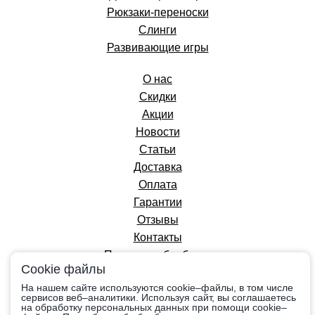
Рюкзаки-переноски
Слинги
Развивающие игры
О нас
Скидки
Акции
Новости
Статьи
Доставка
Оплата
Гарантии
Отзывы
Контакты
Политика обработки
Cookie файлы
персональных данных
На нашем сайте используются cookie–файлы, в том числе
сервисов веб–аналитики. Используя сайт, вы соглашаетесь
на обработку персональных данных при помощи cookie–
Вся информация на сайте приведена в