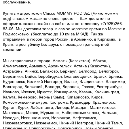
обслуживание.
Купить матрас кокон Chicco MOMMY POD 3в1 (Чикко момми
под) в нашем магазине очень просто — Вам достаточно
оформить заказ онлайн на сайте или по телефону +7(925)266-
83-06. Мы доставим товар в самое короткое время по Москве и
Подмосковью (бесплатно до 10 км за МКАД). Так же
отправляем в любой город России, в Армению, в Киргизию, в
Крым, в республику Беларусь с помощью транспортной
компании.
Мы отправляем в города: Алматы (Казахстан), Абакан,
Альметьевск, Армавир, Архангельск, Астана (Казахстан),
Астрахань, Ачинск, Балаково, Барнаул, Белгород, Белогорск,
Березники, Бийск, Биробиджан, Благовещенск, Братск, Брянск,
Буденновск, Великий Новгород, Вельск, Владивосток, Владимир,
Волгоград, Волжский, Вологда, Воронеж, Глазов, Екатеринбург,
Иваново, Ижевск, Иркутск, Йошкар-ола, Казань, Калининград,
Калуга, Кемерово, Керчь (Крым), Кипарисово, Киров,
Комсомольск-на-амуре, Кострома, Краснодар, Красноярск,
Курган, Курск, Лабытнанги, Липецк, Магадан, Магнитогорск,
Махачкала, Миасс, Мурманск, Набережные челны, Нальчик,
Находка, Невинномысск, Нерюнгри, Нефтекамск,
Нижневартовск, Нижнекамск, Нижний Новгород, Нижний Тагил,
Новокузнецк, Новороссийск, Новосибирск, Новый Уренгой,