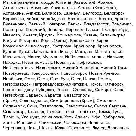
Мы отправляем в города: Алматы (Казахстан), Абакан,
Альметьевск, Армавир, Архангельск, Астана (Казахстан),
Астрахань, Ачинск, Балаково, Барнаул, Белгород, Белогорск,
Березники, Бийск, Биробиджан, Благовещенск, Братск, Брянск,
Буденновск, Великий Новгород, Вельск, Владивосток, Владимир,
Волгоград, Волжский, Вологда, Воронеж, Глазов, Екатеринбург,
Иваново, Ижевск, Иркутск, Йошкар-ола, Казань, Калининград,
Калуга, Кемерово, Керчь (Крым), Кипарисово, Киров,
Комсомольск-на-амуре, Кострома, Краснодар, Красноярск,
Курган, Курск, Лабытнанги, Липецк, Магадан, Магнитогорск,
Махачкала, Миасс, Мурманск, Набережные челны, Нальчик,
Находка, Невинномысск, Нерюнгри, Нефтекамск,
Нижневартовск, Нижнекамск, Нижний Новгород, Нижний Тагил,
Новокузнецк, Новороссийск, Новосибирск, Новый Уренгой,
Ноябрьск, Омск, Орел, Оренбург, Орск, Пенза, Пермь,
Петрозаводск, Петропавловск-камчатский, Псков, Пятигорск,
Ростов-на-дону, Рубцовск, Рязань, Салехард, Самара, Санкт-
Петербург, Саранск, Саратов, Севастополь
(Крым), Северодвинск, Симферополь (Крым), Смоленск,
Соликамск, Сочи, Ставрополь, Стерлитамак, Сургут, Сызрань,
Сыктывкар, Таганрог, Тамбов, Тверь, Тольятти, Томск, Тула,
Тюмень, Улан-удэ, Ульяновск, Усть-Илимск, Уфа, Хабаровск,
Ханты-Мансийск, Чайковский, Чебоксары, Челябинск,
Череповец, Чита, Шахты, Южно-Сахалинск, Якутск, Ярославль.