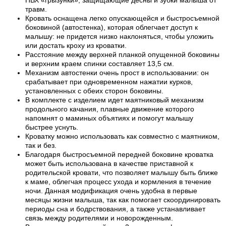
ПВХ
«грызунки», защищающие десны и зубки малыша
от
травм.
Кровать оснащена легко опускающейся и быстросъемной
боковиной (автостенка), которая облегчает доступ к
малышу: не придется низко наклоняться, чтобы уложить
или достать кроху из кроватки.
Расстояние между верхней планкой опущенной боковины
и верхним краем спинки составляет 13,5 см.
Механизм автостенки очень прост в использовании: он
срабатывает при одновременном нажатии курков,
установленных с обеих сторон боковины.
В комплекте с изделием идет маятниковый механизм
продольного качания, плавные движение которого
напомнят о маминых объятиях и помогут малышу
быстрее уснуть.
Кроватку можно использовать как совместно с маятником,
так и без.
Благодаря быстросъемной передней боковине кроватка
может быть использована в качестве приставной к
родительской кровати, что позволяет малышу быть ближе
к маме, облегчая процесс ухода и кормления в течение
ночи. Данная модификация очень удобна в первые
месяцы жизни малыша, так как помогает скоординировать
периоды сна и бодрствования, а также устанавливает
связь между родителями и новорожденным.