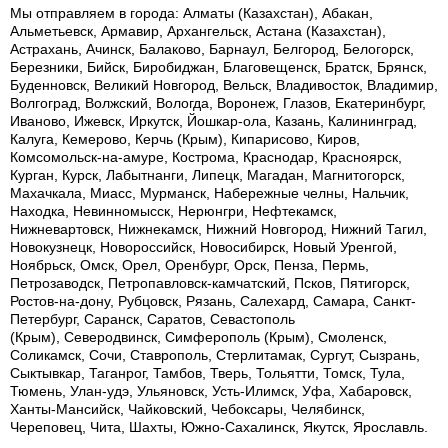
Мы отправляем в города: Алматы (Казахстан), Абакан,
Альметьевск, Армавир, Архангельск, Астана (Казахстан),
Астрахань, Ачинск, Балаково, Барнаул, Белгород, Белогорск,
Березники, Бийск, Биробиджан, Благовещенск, Братск, Брянск,
Буденновск, Великий Новгород, Вельск, Владивосток, Владимир,
Волгоград, Волжский, Вологда, Воронеж, Глазов, Екатеринбург,
Иваново, Ижевск, Иркутск, Йошкар-ола, Казань, Калининград,
Калуга, Кемерово, Керчь (Крым), Кипарисово, Киров,
Комсомольск-на-амуре, Кострома, Краснодар, Красноярск,
Курган, Курск, Лабытнанги, Липецк, Магадан, Магнитогорск,
Махачкала, Миасс, Мурманск, Набережные челны, Нальчик,
Находка, Невинномысск, Нерюнгри, Нефтекамск,
Нижневартовск, Нижнекамск, Нижний Новгород, Нижний Тагил,
Новокузнецк, Новороссийск, Новосибирск, Новый Уренгой,
Ноябрьск, Омск, Орел, Оренбург, Орск, Пенза, Пермь,
Петрозаводск, Петропавловск-камчатский, Псков, Пятигорск,
Ростов-на-дону, Рубцовск, Рязань, Салехард, Самара, Санкт-
Петербург, Саранск, Саратов, Севастополь
(Крым), Северодвинск, Симферополь (Крым), Смоленск,
Соликамск, Сочи, Ставрополь, Стерлитамак, Сургут, Сызрань,
Сыктывкар, Таганрог, Тамбов, Тверь, Тольятти, Томск, Тула,
Тюмень, Улан-удэ, Ульяновск, Усть-Илимск, Уфа, Хабаровск,
Ханты-Мансийск, Чайковский, Чебоксары, Челябинск,
Череповец, Чита, Шахты, Южно-Сахалинск, Якутск, Ярославль.