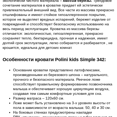
экологически чистого материала –
массив березы.
Трендовое
сочетание материалов в кроватке придает ей эстетически
привлекательный внешний вид. Все части из массива прекрасно
отшлифованы и имеют стойкое гипоаллергенное покрытие,
которое не выделяет вредных испарений, бережет изделие от
повреждений и способствует безопасному использованию на
весь период эксплуатации. Кроватка из массива березы
отличается: экологичностью, гипоаллергенная, прекрасно
сохраняет тепло, бектарицидна, прочная и надежная, имеет
долгий срок эксплуатации, легко собирается и разбирается , не
крошится, идеальна для детских комнат.
Особенности кровати Polini kids Simple 342:
Основание кроватки
представлено латофлексами
,
произведенными из березового шпона – натурального,
прочного и безопасного материала. Реечное ложе
способствует правильному формированию позвоночника
малыша и обеспечивает хорошую циркуляцию воздуха,
создавая тем самым комфортные условия для сна.
Размер матраса
– 1
2
0
х6
0
см
.
Ложе может быть установлено на 3-х уровнях высоты от
пола в зависимости от возраста малыша: 50, 40 и 30 см.
На боковых стенках п
редусмотрены накладки