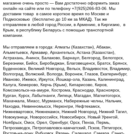
магазине очень просто — Вам достаточно оформить заказ
онлайн на сайте или по телефону +7(925)266-83-06. Мы
доставим товар в самое короткое время по Москве и
Подмосковью (бесплатно до 10 км за МКАД). Так же
отправляем в любой город России, в Армению, в Киргизию, в
Крым, в республику Беларусь с помощью транспортной
компании.
Мы отправляем в города: Алматы (Казахстан), Абакан,
Альметьевск, Армавир, Архангельск, Астана (Казахстан),
Астрахань, Ачинск, Балаково, Барнаул, Белгород, Белогорск,
Березники, Бийск, Биробиджан, Благовещенск, Братск, Брянск,
Буденновск, Великий Новгород, Вельск, Владивосток, Владимир,
Волгоград, Волжский, Вологда, Воронеж, Глазов, Екатеринбург,
Иваново, Ижевск, Иркутск, Йошкар-ола, Казань, Калининград,
Калуга, Кемерово, Керчь (Крым), Кипарисово, Киров,
Комсомольск-на-амуре, Кострома, Краснодар, Красноярск,
Курган, Курск, Лабытнанги, Липецк, Магадан, Магнитогорск,
Махачкала, Миасс, Мурманск, Набережные челны, Нальчик,
Находка, Невинномысск, Нерюнгри, Нефтекамск,
Нижневартовск, Нижнекамск, Нижний Новгород, Нижний Тагил,
Новокузнецк, Новороссийск, Новосибирск, Новый Уренгой,
Ноябрьск, Омск, Орел, Оренбург, Орск, Пенза, Пермь,
Петрозаводск, Петропавловск-камчатский, Псков, Пятигорск,
Ростов-на-дону, Рубцовск, Рязань, Салехард, Самара, Санкт-