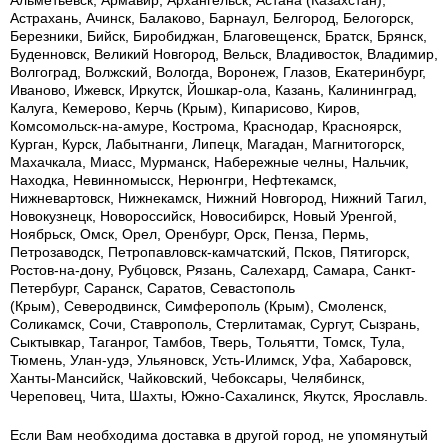
Альметьевск, Армавир, Архангельск, Астана (Казахстан),
Астрахань, Ачинск, Балаково, Барнаул, Белгород, Белогорск,
Березники, Бийск, Биробиджан, Благовещенск, Братск, Брянск,
Буденновск, Великий Новгород, Вельск, Владивосток, Владимир,
Волгоград, Волжский, Вологда, Воронеж, Глазов, Екатеринбург,
Иваново, Ижевск, Иркутск, Йошкар-ола, Казань, Калининград,
Калуга, Кемерово, Керчь (Крым), Кипарисово, Киров,
Комсомольск-на-амуре, Кострома, Краснодар, Красноярск,
Курган, Курск, Лабытнанги, Липецк, Магадан, Магнитогорск,
Махачкала, Миасс, Мурманск, Набережные челны, Нальчик,
Находка, Невинномысск, Нерюнгри, Нефтекамск,
Нижневартовск, Нижнекамск, Нижний Новгород, Нижний Тагил,
Новокузнецк, Новороссийск, Новосибирск, Новый Уренгой,
Ноябрьск, Омск, Орел, Оренбург, Орск, Пенза, Пермь,
Петрозаводск, Петропавловск-камчатский, Псков, Пятигорск,
Ростов-на-дону, Рубцовск, Рязань, Салехард, Самара, Санкт-
Петербург, Саранск, Саратов, Севастополь
(Крым), Северодвинск, Симферополь (Крым), Смоленск,
Соликамск, Сочи, Ставрополь, Стерлитамак, Сургут, Сызрань,
Сыктывкар, Таганрог, Тамбов, Тверь, Тольятти, Томск, Тула,
Тюмень, Улан-удэ, Ульяновск, Усть-Илимск, Уфа, Хабаровск,
Ханты-Мансийск, Чайковский, Чебоксары, Челябинск,
Череповец, Чита, Шахты, Южно-Сахалинск, Якутск, Ярославль.
Если Вам необходима доставка в другой город, не упомянутый