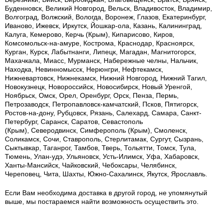
Буденновск, Великий Новгород, Вельск, Владивосток, Владимир,
Волгоград, Волжский, Вологда, Воронеж, Глазов, Екатеринбург,
Иваново, Ижевск, Иркутск, Йошкар-ола, Казань, Калининград,
Калуга, Кемерово, Керчь (Крым), Кипарисово, Киров,
Комсомольск-на-амуре, Кострома, Краснодар, Красноярск,
Курган, Курск, Лабытнанги, Липецк, Магадан, Магнитогорск,
Махачкала, Миасс, Мурманск, Набережные челны, Нальчик,
Находка, Невинномысск, Нерюнгри, Нефтекамск,
Нижневартовск, Нижнекамск, Нижний Новгород, Нижний Тагил,
Новокузнецк, Новороссийск, Новосибирск, Новый Уренгой,
Ноябрьск, Омск, Орел, Оренбург, Орск, Пенза, Пермь,
Петрозаводск, Петропавловск-камчатский, Псков, Пятигорск,
Ростов-на-дону, Рубцовск, Рязань, Салехард, Самара, Санкт-
Петербург, Саранск, Саратов, Севастополь
(Крым), Северодвинск, Симферополь (Крым), Смоленск,
Соликамск, Сочи, Ставрополь, Стерлитамак, Сургут, Сызрань,
Сыктывкар, Таганрог, Тамбов, Тверь, Тольятти, Томск, Тула,
Тюмень, Улан-удэ, Ульяновск, Усть-Илимск, Уфа, Хабаровск,
Ханты-Мансийск, Чайковский, Чебоксары, Челябинск,
Череповец, Чита, Шахты, Южно-Сахалинск, Якутск, Ярославль.
Если Вам необходима доставка в другой город, не упомянутый
выше, мы постараемся найти возможность осуществить это.