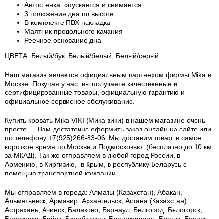
Автостенка: опускается и снимается
3 положения дна по высоте
В комплекте ПВХ накладка
Маятник продольного качания
Реечное основание дна
ЦВЕТА: Белый/бук, Белый/белый, Белый/серый
Наш магазин является официальным партнером фирмы Mika в
Москве. Покупая у нас, вы получаете качественные и
сертифицированные товары, официальную гарантию и
официальное сервисное обслуживание.
Купить кровать Mika VIKI (Мика вики) в нашем магазине очень
просто — Вам достаточно оформить заказ онлайн на сайте или
по телефону +7(925)266-83-06. Мы доставим товар в самое
короткое время по Москве и Подмосковью (бесплатно до 10 км
за МКАД). Так же отправляем в любой город России, в
Армению, в Киргизию, в Крым, в республику Беларусь с
помощью транспортной компании.
Мы отправляем в города: Алматы (Казахстан), Абакан,
Альметьевск, Армавир, Архангельск, Астана (Казахстан),
Астрахань, Ачинск, Балаково, Барнаул, Белгород, Белогорск,
Березники, Бийск, Биробиджан, Благовещенск, Братск, Брянск,