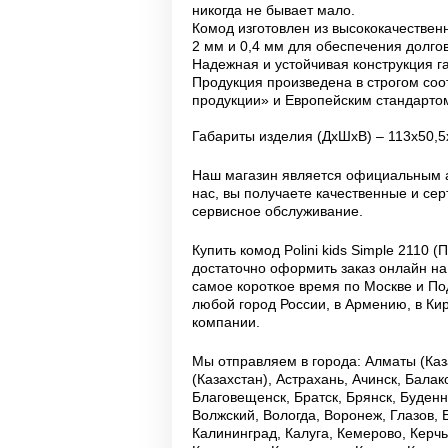
никогда не бывает мало.
Комод изготовлен из высококачестве
2 мм и 0,4 мм для обеспечения долго
Надежная и устойчивая конструкция га
Продукция произведена в строгом соо
продукции» и Европейским стандартом
Габариты изделия (ДхШхВ) – 113х50,5
Наш магазин является официальным ав
нас, вы получаете качественные и с
сервисное обслуживание.
Купить комод Polini kids Simple 2110
достаточно оформить заказ онлайн на
самое короткое время по Москве и По
любой город России, в Армению, в Ки
компании.
Мы отправляем в города: Алматы (Каза
(Казахстан), Астрахань, Ачинск, Бала
Благовещенск, Братск, Брянск, Буденн
Волжский, Вологда, Воронеж, Глазов, 
Калининград, Калуга, Кемерово, Керч