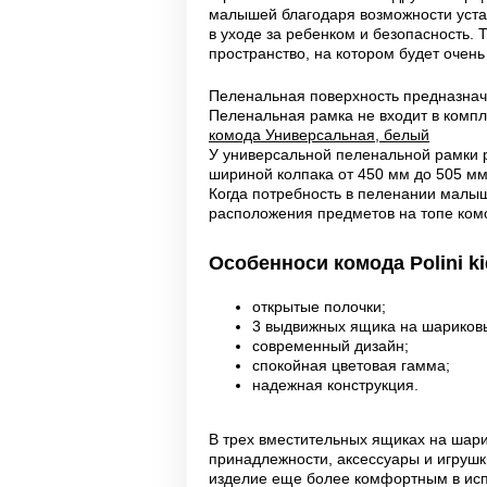
малышей благодаря возможности устан
в уходе за ребенком и безопасность. 
пространство, на котором будет очен
Пеленальная поверхность предназначе
Пеленальная рамка не входит в компл
комода Универсальная, белый
У универсальной пеленальной рамки р
шириной колпака от 450 мм до 505 мм
Когда потребность в пеленании малыш
расположения предметов на топе ком
Особенноси комода Polini ki
открытые полочки;
3 выдвижных ящика на шариков
современный дизайн;
спокойная цветовая гамма;
надежная конструкция.
В трех вместительных ящиках на шари
принадлежности, аксессуары и игрушк
изделие еще более комфортным в испо