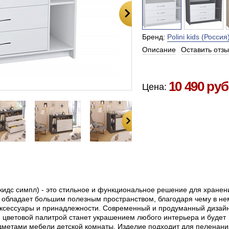
Бренд:
Polini kids (Россия
Описание
Оставить отзы
Есть в наличии в Москве
10 490 руб
Цена:
и кидс симпл) - это стильное и функциональное решение для хранен
 обладает большим полезным пространством, благодаря чему в не
 аксессуары и принадлежности. Современный и продуманный дизай
й цветовой палитрой станет украшением любого интерьера и будет
едметами мебели детской комнаты. Изделие подходит для пеленани