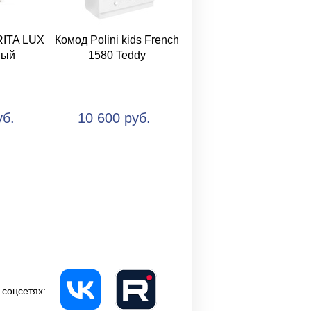
RITA LUX
Комод Polini kids French
ный
1580 Teddy
уб.
10 600 руб.
 соцсетях: