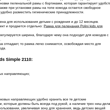
овки пеленальной рамы с бортиками, которая гарантирует удобст
Также при установке рамы на топе комода остается свободное
ь удобно разместить гигиенические принадлежности.
на для использования детьми с рождения и до 12 месяцев.
ект и продается отдельно:
Рамка для пеленания Polini kids для
егулируется ширина, благодаря чему она подходит для комодов с
.
а отпадает, то рамка легко снимается, освобождая место для
ода.
ds Simple 2110:
ых направляющих;
ковых направляющих удобно хранить все те детские
и, которые должны быть всегда под рукой, а наличие трех ниш дел
льзовании, увеличивая зону для хранения, ведь детских вещей