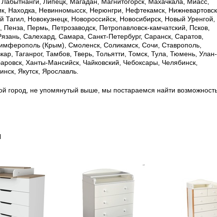
, Лабытнанги, Липецк, Магадан, Магнитогорск, Махачкала, Миасс,
к, Находка, Невинномысск, Нерюнгри, Нефтекамск, Нижневартовск
 Тагил, Новокузнецк, Новороссийск, Новосибирск, Новый Уренгой,
, Пенза, Пермь, Петрозаводск, Петропавловск-камчатский, Псков,
 Рязань, Салехард, Самара, Санкт-Петербург, Саранск, Саратов,
имферополь (Крым), Смоленск, Соликамск, Сочи, Ставрополь,
ар, Таганрог, Тамбов, Тверь, Тольятти, Томск, Тула, Тюмень, Улан-
баровск, Ханты-Мансийск, Чайковский, Чебоксары, Челябинск,
нск, Якутск, Ярославль.
ой город, не упомянутый выше, мы постараемся найти возможност
ы