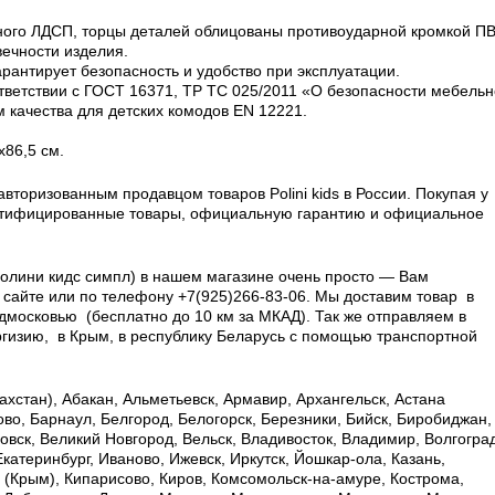
нного ЛДСП, торцы деталей облицованы противоударной кромкой П
вечности изделия.
рантирует безопасность и удобство при эксплуатации.
тветствии с ГОСТ 16371, ТР ТС 025/2011 «О безопасности мебель
 качества для детских комодов EN 12221.
х86,5 см.
торизованным продавцом товаров Polini kids в России.
Покупая у
ертифицированные товары, официальную гарантию и официальное
 (Полини кидс симпл) в нашем магазине очень просто — Вам
 сайте или по телефону +7(925)266-83-06. Мы доставим товар в
дмосковью (бесплатно до 10 км за МКАД). Так же отправляем в
ргизию, в Крым, в республику Беларусь с помощью транспортной
хстан), Абакан, Альметьевск, Армавир, Архангельск, Астана
ково, Барнаул, Белгород, Белогорск, Березники, Бийск, Биробиджан,
овск, Великий Новгород, Вельск, Владивосток, Владимир, Волгоград
Екатеринбург, Иваново, Ижевск, Иркутск, Йошкар-ола, Казань,
ь (Крым), Кипарисово, Киров, Комсомольск-на-амуре, Кострома,