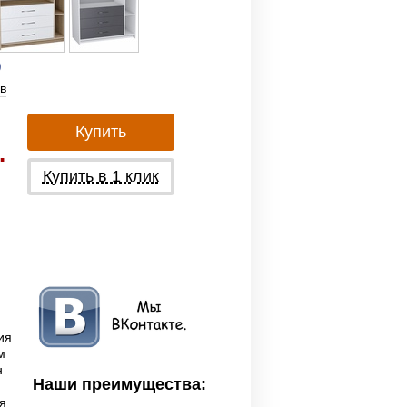
)
в
Купить
.
Купить в 1 клик
ия
м
н
Наши преимущества:
я