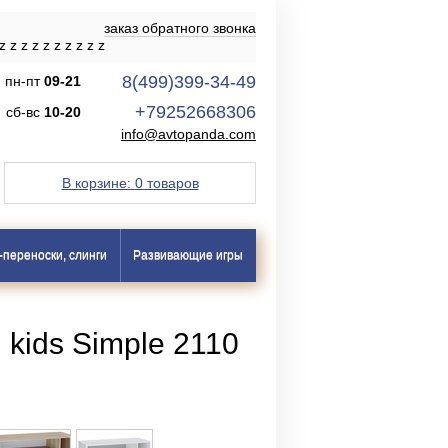
заказ обратного звонка
z
z
z
z
z
z
z
z
z
z
8(499)399-34-49
пн-пт
09-21
+79252668306
сб-вс
10-20
info@avtopanda.com
В корзине:
0 товаров
-переноски, слинги
Развивающие игры
 kids Simple 2110