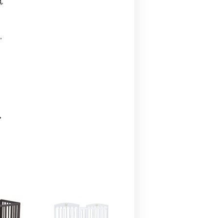
,
,
ь