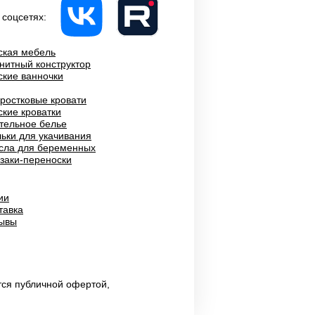
 соцсетях:
ская мебель
нитный конструктор
ские ванночки
ростковые кровати
ские кроватки
тельное белье
ьки для укачивания
сла для беременных
заки-переноски
ии
тавка
ывы
тся публичной офертой,