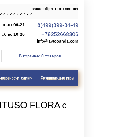
заказ обратного звонка
z
z
z
z
z
z
z
z
z
z
8(499)399-34-49
пн-пт
09-21
+79252668306
сб-вс
10-20
info@avtopanda.com
В корзине:
0 товаров
-переноски, слинги
Развивающие игры
ITUSO FLORA с