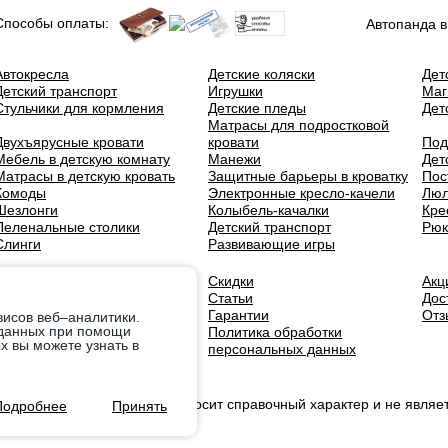
Способы оплаты:
Автопанда в
Автокресла
Детские коляски
Дет
Детский транспорт
Игрушки
Маг
Стульчики для кормления
Детские пледы
Дет
Матрасы для подростковой
Двухъярусные кровати
кровати
Под
Мебель в детскую комнату
Манежи
Дет
Матрасы в детскую кровать
Защитные барьеры в кроватку
Пос
Комоды
Электронные кресло-качели
Люл
Шезлонги
Колыбель-качалки
Кре
Пеленальные столики
Детский транспорт
Рюк
Слинги
Развивающие игры
О нас
Скидки
Акц
Новости
Статьи
Дос
Оплата
Гарантии
Отз
висов веб–аналитики.
 данных при помощи
Политика обработки
 вы можете узнать в
Контакты
персональных данных
 в ознакомительных целях, носит справочный характер и не являе
Подробнее
Принять
Гражданского кодекса РФ