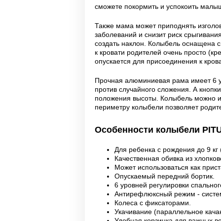
сможете покормить и успокоить малыш
Также мама может приподнять изголо
заболеваний и снизит риск срыгивани
создать наклон. Колыбель оснащена с
к кровати родителей очень просто (кр
опускается для присоединения к кров
Прочная алюминиевая рама имеет 6 у
против случайного сложения. А кнопк
положения высоты. Колыбель можно ис
периметру колыбели позволяет родит
Особенности колыбели PI
Для ребенка с рождения до 9 кг
Качественная обивка из хлопков
Может использоваться как прист
Опускаемый передний бортик.
6 уровней регулировки спальног
Антирефлюксный режим - систе
Колеса с фиксаторами.
Укачивание (параллельное кача
Удобная корзинка для важных 