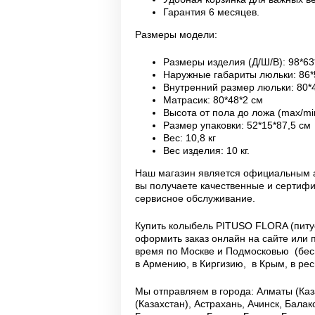
Гарантия 6 месяцев.
Размеры модели:
Размеры изделия (Д/Ш/В): 98*63*
Наружные габариты люльки: 86*
Внутренний размер люльки: 80*
Матрасик: 80*48*2 см
Высота от пола до ложа (max/min
Размер упаковки: 52*15*87,5 см
Вес: 10,8 кг
Вес изделия: 10 кг.
Наш магазин является официальным а
вы получаете качественные и серти
сервисное обслуживание.
Купить колыбель PITUSO FLORA (питу
оформить заказ онлайн на сайте или 
время по Москве и Подмосковью (бесп
в Армению, в Киргизию, в Крым, в р
Мы отправляем в города: Алматы (Каза
(Казахстан), Астрахань, Ачинск, Бала