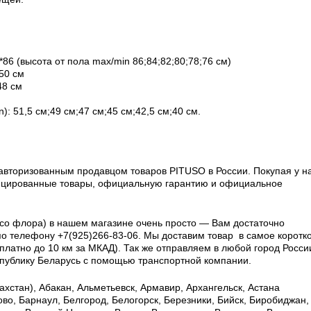
86 (высота от пола max/min 86;84;82;80;78;76 см)
50 см
48 см
): 51,5 см;49 см;47 см;45 см;42,5 см;40 см.
вторизованным продавцом товаров PITUSO в России.
Покупая у на
фицированные товары, официальную гарантию и официальное
со флора) в нашем магазине очень просто — Вам достаточно
по телефону +7(925)266-83-06. Мы доставим товар в самое коротк
латно до 10 км за МКАД). Так же отправляем в любой город Росси
еспублику Беларусь с помощью транспортной компании.
хстан), Абакан, Альметьевск, Армавир, Архангельск, Астана
ково, Барнаул, Белгород, Белогорск, Березники, Бийск, Биробиджан,