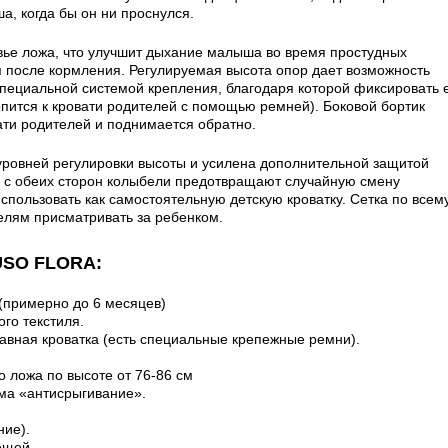
а, когда бы он ни проснулся.
вье ложа, что улучшит дыхание малыша во время простудных
я после кормления. Регулируемая высота опор дает возможность
пециальной системой крепления, благодаря которой фиксировать 
епится к кровати родителей с помощью ремней). Боковой бортик
ати родителей и поднимается обратно.
ровней регулировки высоты и усилена дополнительной защитой
и с обеих сторон колыбели предотвращают случайную смену
пользовать как самостоятельную детскую кроватку. Сетка по всем
елям присматривать за ребенком.
TUSO FLORA:
 (примерно до 6 месяцев)
ого текстиля.
авная кроватка (есть специальные крепежные ремни).
о ложа по высоте от 76-86 см
ма «антисрыгивание».
ние).
вещей.