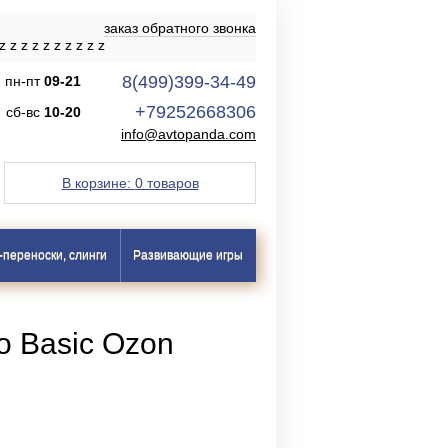
заказ обратного звонка
z
z
z
z
z
z
z
z
z
z
8(499)399-34-49
пн-пт
09-21
+79252668306
сб-вс
10-20
info@avtopanda.com
В корзине:
0 товаров
-переноски, слинги
Развивающие игры
o Basic Ozon