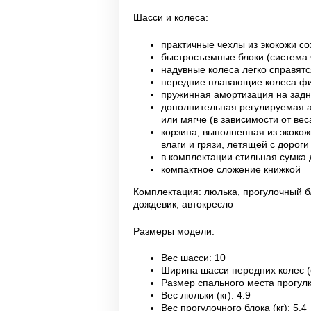
Шасси и колеса:
практичные чехлы из экокожи со
быстросъемные блоки (система
надувные колеса легко справят
передние плавающие колеса фи
пружинная амортизация на зад
дополнительная регулируемая а
или мягче (в зависимости от вес
корзина, выполненная из экокож
влаги и грязи, летящей с дорог
в комплектации стильная сумка
компактное сложение книжкой
Комплектация: люлька, прогулочный бл
дождевик, автокресло
Размеры модели:
Вес шасси
: 10
Ширина шасси передних колес (
Размер спального места прогул
Вес люльки (кг)
: 4.9
Вес прогулочного блока (кг)
: 5.4