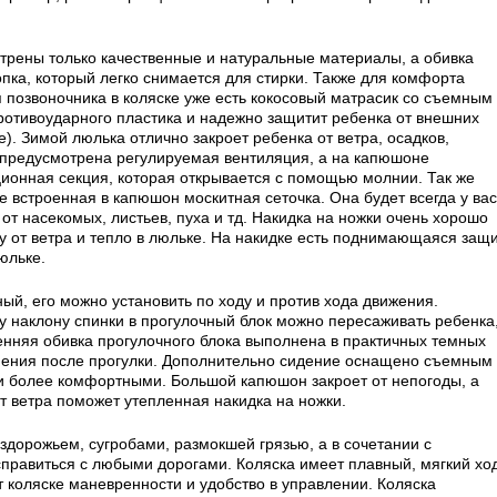
трены только качественные и натуральные материалы, а обивка
пка, который легко снимается для стирки. Также для комфорта
позвоночника в коляске уже есть кокосовый матрасик со съемным
ротивоударного пластика и надежно защитит ребенка от внешних
). Зимой люлька отлично закроет ребенка от ветра, осадков,
 предусмотрена регулируемая вентиляция, а на капюшоне
ионная секция, которая открывается с помощью молнии. Так же
 встроенная в капюшон москитная сеточка. Она будет всегда у вас
от насекомых, листьев, пуха и тд. Накидка на ножки очень хорошо
ту от ветра и тепло в люльке. На накидке есть поднимающаяся защ
люльке.
ый, его можно установить по ходу и против хода движения.
 наклону спинки в прогулочный блок можно пересаживать ребенка
ренняя обивка прогулочного блока выполнена в практичных темных
знения после прогулки. Дополнительно сидение оснащено съемным
ки более комфортными. Большой капюшон закроет от непогоды, а
т ветра поможет утепленная накидка на ножки.
здорожьем, сугробами, размокшей грязью, а в сочетании с
правиться с любыми дорогами. Коляска имеет плавный, мягкий ход
коляске маневренности и удобство в управлении. Коляска