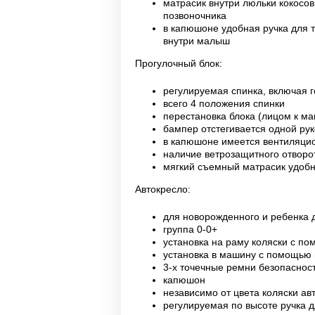
матрасик внутри люльки кокосо
позвоночника
в капюшоне удобная ручка для т
внутри малыш
Прогулочный блок:
регулируемая спинка, включая 
всего 4 положения спинки
перестановка блока (лицом к м
бампер отстегивается одной рук
в капюшоне имеется вентиляци
наличие ветрозащитного отворо
мягкий съемный матрасик удобн
Автокресло:
для новорожденного и ребенка д
группа 0-0+
установка на раму коляски с по
установка в машину с помощью 
3-х точечные ремни безопаснос
капюшон
независимо от цвета коляски а
регулируемая по высоте ручка 