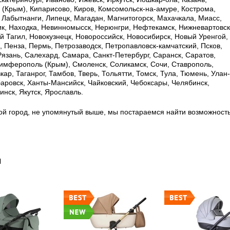
ь (Крым), Кипарисово, Киров, Комсомольск-на-амуре, Кострома,
, Лабытнанги, Липецк, Магадан, Магнитогорск, Махачкала, Миасс,
к, Находка, Невинномысск, Нерюнгри, Нефтекамск, Нижневартовск
 Тагил, Новокузнецк, Новороссийск, Новосибирск, Новый Уренгой,
, Пенза, Пермь, Петрозаводск, Петропавловск-камчатский, Псков,
 Рязань, Салехард, Самара, Санкт-Петербург, Саранск, Саратов,
имферополь (Крым), Смоленск, Соликамск, Сочи, Ставрополь,
ар, Таганрог, Тамбов, Тверь, Тольятти, Томск, Тула, Тюмень, Улан-
баровск, Ханты-Мансийск, Чайковский, Чебоксары, Челябинск,
нск, Якутск, Ярославль.
ой город, не упомянутый выше, мы постараемся найти возможност
ы