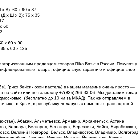
 x В)
: 60 x 90 x 37
(Д x Ш x В)
: 75 x 35
17
)
: 60
23
50 x 60 x 90
: 85 x 60 x 125
вторизованным продавцом товаров Riko Basic в России.
Покупая у
ертифицированные товары, официальную гарантию и официальное
l 3в1 (рико бейсик озон пастель) в нашем магазине очень просто —
н на сайте или по телефону +7(925)266-83-06. Мы доставим товар
дмосковью (бесплатно до 10 км за МКАД). Так же отправляем в
ргизию, в Крым, в республику Беларусь с помощью транспортной
хстан), Абакан, Альметьевск, Армавир, Архангельск, Астана
ково, Барнаул, Белгород, Белогорск, Березники, Бийск, Биробиджан,
овск, Великий Новгород, Вельск, Владивосток, Владимир, Волгоград
Екатеринбург, Иваново, Ижевск, Иркутск, Йошкар-ола, Казань,