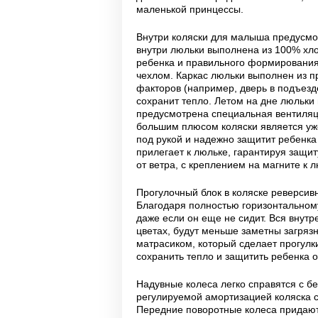
маленькой принцессы.
Внутри коляски для малыша предусмо
внутри люльки выполнена из 100% хло
ребенка и правильного формирования 
чехлом. Каркас люльки выполнен из п
факторов (например, дверь в подъезде
сохранит тепло. Летом на дне люльки
предусмотрена специальная вентиляц
большим плюсом коляски является уже
под рукой и надежно защитит ребенка 
прилегает к люльке, гарантируя защи
от ветра, с креплением на магните к 
Прогулочный блок в коляске реверсивн
Благодаря полностью горизонтальному
даже если он еще не сидит. Вся внут
цветах, будут меньше заметны загря
матрасиком, который сделает прогул
сохранить тепло и защитить ребенка о
Надувные колеса легко справятся с бе
регулируемой амортизацией коляска с
Передние поворотные колеса придают 