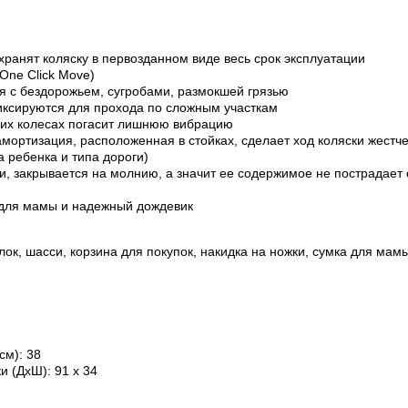
хранят коляску в первозданном виде весь срок эксплуатации
 One Click Move)
ся с бездорожьем, сугробами, размокшей грязью
ксируются для прохода по сложным участкам
них колесах погасит лишнюю вибрацию
мортизация, расположенная в стойках, сделает ход коляски жестч
а ребенка и типа дороги)
и, закрывается на молнию, а значит ее содержимое не пострадает 
и
 для мамы и надежный дождевик
ок, шасси, корзина для покупок, накидка на ножки, сумка для мамы
см)
: 38
ки (ДхШ)
: 91 x 34