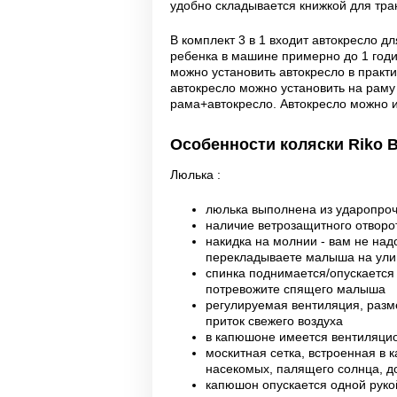
удобно
складывается книжкой для тра
В комплект 3 в 1 входит автокресло д
ребенка в машине примерно до 1 годик
можно установить автокресло в практи
автокресло можно установить на раму 
рама+автокресло. Автокресло можно и
Особенности коляски Riko B
Люлька :
люлька выполнена из ударопро
наличие ветрозащитного отвор
накидка на молнии - вам не надо
перекладываете малыша на ул
спинка поднимается/опускается
потревожите спящего малыша
регулируемая вентиляция, разм
приток свежего воздуха
в капюшоне имеется вентиляци
москитная сетка, встроенная в 
насекомых, палящего солнца, 
капюшон опускается одной рукой