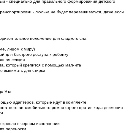
вый - специально для правильного формирования детского
ранспортировки - люлька не будет перевешиваться, даже если
горизонтальное положение для сладкого сна
аме, лицом к миру)
ой для быстрого доступа к ребенку
онная секция
та, который крепится с помощью магнита
о вынимать для стирки
о 9 кг
мощью адаптеров, которые идут в комплекте
штатного автомобильного ремня строго против хода движения.
ти
втокресло в черном исполнении
для переноски