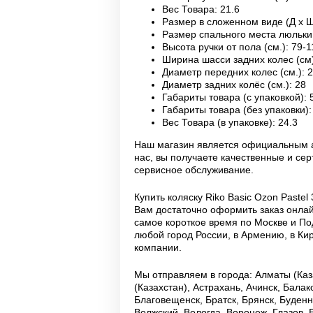
Вес Товара
: 21.6
Размер в сложенном виде (Д x Ш
Размер спального места люльки 
Высота ручки от пола (см.)
: 79-1
Ширина шасси задних колес (см
Диаметр передних колес (см.)
: 
Диаметр задних колёс (см.)
: 28
Габариты товара (с упаковкой)
: 
Габариты товара (без упаковки)
Вес Товара (в упаковке)
: 24.3
Наш магазин является официальным а
нас, вы получаете качественные и с
сервисное обслуживание.
Купить коляску Riko Basic Ozon Paste
Вам достаточно оформить заказ онлай
самое короткое время по Москве и По
любой город России, в Армению, в Ки
компании.
Мы отправляем в города: Алматы (Каза
(Казахстан), Астрахань, Ачинск, Бала
Благовещенск, Братск, Брянск, Буденн
Волжский, Вологда, Воронеж, Глазов, 