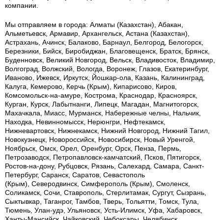
компании.
Мы отправляем в города: Алматы (Казахстан), Абакан,
Альметьевск, Армавир, Архангельск, Астана (Казахстан),
Астрахань, Ачинск, Балаково, Барнаул, Белгород, Белогорск,
Березники, Бийск, Биробиджан, Благовещенск, Братск, Брянск,
Буденновск, Великий Новгород, Вельск, Владивосток, Владимир,
Волгоград, Волжский, Вологда, Воронеж, Глазов, Екатеринбург,
Иваново, Ижевск, Иркутск, Йошкар-ола, Казань, Калининград,
Калуга, Кемерово, Керчь (Крым), Кипарисово, Киров,
Комсомольск-на-амуре, Кострома, Краснодар, Красноярск,
Курган, Курск, Лабытнанги, Липецк, Магадан, Магнитогорск,
Махачкала, Миасс, Мурманск, Набережные челны, Нальчик,
Находка, Невинномысск, Нерюнгри, Нефтекамск,
Нижневартовск, Нижнекамск, Нижний Новгород, Нижний Тагил,
Новокузнецк, Новороссийск, Новосибирск, Новый Уренгой,
Ноябрьск, Омск, Орел, Оренбург, Орск, Пенза, Пермь,
Петрозаводск, Петропавловск-камчатский, Псков, Пятигорск,
Ростов-на-дону, Рубцовск, Рязань, Салехард, Самара, Санкт-
Петербург, Саранск, Саратов, Севастополь
(Крым), Северодвинск, Симферополь (Крым), Смоленск,
Соликамск, Сочи, Ставрополь, Стерлитамак, Сургут, Сызрань,
Сыктывкар, Таганрог, Тамбов, Тверь, Тольятти, Томск, Тула,
Тюмень, Улан-удэ, Ульяновск, Усть-Илимск, Уфа, Хабаровск,
Ханты-Мансийск, Чайковский, Чебоксары, Челябинск,