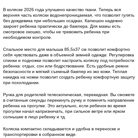
В коляске 2026 года улучшено качество ткани. Теперь вся
верхняя часть коляски водонепроницаемая, что позволит гулять
без дождевика при небольших осадках. Капюшон надежно
закроет ребенка практически до бампера. Для мамы есть
смотровое окошко, чтобы не тревожить ребенка при
необходимом контроле.
Спальное место для малыша 85,5х37 см позволит комфортно
себя чувствовать даже в объемной зимней одежде. Регулировка
спинки и подножки позволит настроить коляску под потребности
ребенка: отдых, сон или бодрствование. Есть удобные ремни
безопасности и мягкий съемный бампер из эко кожи. Теплая
накидка на ножки позволит создать ребенку комфортную защиту
при похолодании.
Ручка для родителей телескопическая, перекидная. Вы сможете
в считанные секунды перекинуть ручку и поменять направление
ребенка на прогулке. Это актуально, если ребенок во время
прогулки начал капризничать, при сильное ветре или ярком
солнышке в лицо ребенку и тд.
Коляска компактно складывается и удобна в переноске и
транспортировки в собранном виде.