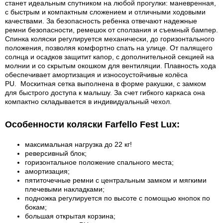
станет идеальным спутником на любой прогулки: маневренная,
с быстрым и компактным сложением и отличными ходовыми
качествами. За безопасность ребенка отвечают надежные
ремни безопасности, ремешок от сползания и съемный бампер.
Спинка коляски регулируется механически, до горизонтального
положения, позволяя комфортно спать на улице. От палящего
солнца и осадков защитит капор, с дополнительной секцией на
молнии и со скрытым окошком для вентиляции. Плавность хода
обеспечивает амортизация и износоустойчивые колёса
PU. Москитная сетка выполнена в форме ракушки, с замком
для быстрого доступа к малышу. За счет гибкого каркаса она
компактно складывается в индивидуальный чехол.
Особенности коляски Farfello Fest Lux:
максимальная нагрузка до 22 кг!
реверсивный блок;
горизонтальное положение спального места;
амортизация;
пятиточечные ремни с центральным замком и мягкими
плечевыми накладками;
подножка регулируется по высоте с помощью кнопок по
бокам;
большая открытая корзина;