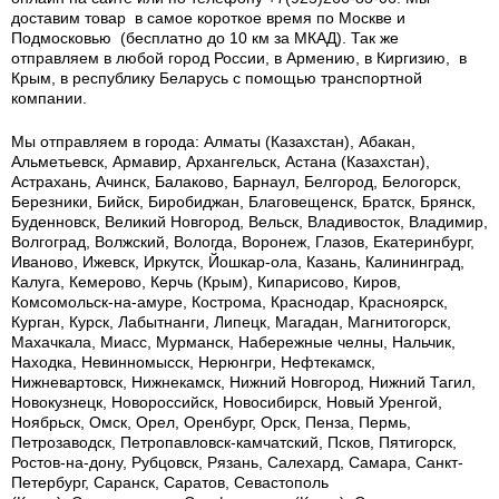
доставим товар в самое короткое время по Москве и
Подмосковью (бесплатно до 10 км за МКАД). Так же
отправляем в любой город России, в Армению, в Киргизию, в
Крым, в республику Беларусь с помощью транспортной
компании.
Мы отправляем в города: Алматы (Казахстан), Абакан,
Альметьевск, Армавир, Архангельск, Астана (Казахстан),
Астрахань, Ачинск, Балаково, Барнаул, Белгород, Белогорск,
Березники, Бийск, Биробиджан, Благовещенск, Братск, Брянск,
Буденновск, Великий Новгород, Вельск, Владивосток, Владимир,
Волгоград, Волжский, Вологда, Воронеж, Глазов, Екатеринбург,
Иваново, Ижевск, Иркутск, Йошкар-ола, Казань, Калининград,
Калуга, Кемерово, Керчь (Крым), Кипарисово, Киров,
Комсомольск-на-амуре, Кострома, Краснодар, Красноярск,
Курган, Курск, Лабытнанги, Липецк, Магадан, Магнитогорск,
Махачкала, Миасс, Мурманск, Набережные челны, Нальчик,
Находка, Невинномысск, Нерюнгри, Нефтекамск,
Нижневартовск, Нижнекамск, Нижний Новгород, Нижний Тагил,
Новокузнецк, Новороссийск, Новосибирск, Новый Уренгой,
Ноябрьск, Омск, Орел, Оренбург, Орск, Пенза, Пермь,
Петрозаводск, Петропавловск-камчатский, Псков, Пятигорск,
Ростов-на-дону, Рубцовск, Рязань, Салехард, Самара, Санкт-
Петербург, Саранск, Саратов, Севастополь