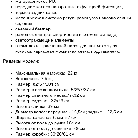
материал колес PU;
передние колеса поворотные с функцией фиксации;
тормоз задних колес;
механическая система регулировки угла наклона спинки
сидения;
съемный бампер;
ремешок для транспортировки в сложенном виде;
светоотражающие элементы;
в комплекте: распашной полог для ног, чехол для
коляски, каркасная москитная сетка, подстаканник.
Размеры модели:
Максимальная нагрузка: 22 кг;
Вес коляски 7,5 кг;
Размер: 82*57*104 см
Размер в сложенном виде: 53*57*37 см
Размер спального места:77х32 см;
Размер сидения: 32х23 см
Высота спинки: 39 см
Диаметр колёс: передние - 16,5см; задние – 22,5 см.
Ширина колесной базы: 57 см
Высота от пола до ручки 104 см
Высота от пола до сидения: 49 см
Размер коробки: 50*26*61 см