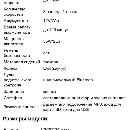
до 7 км/ч
скорость
Количество
3 вперед, 1 назад
скоростей
Аккумулятор
12V/7Ah
Время работы
до 120 минут
аккумулятора
Мощность
35W*2шт
двигателя
Ремень
есть
безопасности
Материал сидений
экокожа
Колеса
EVA (каучук)
Пульт
родительского
индивидуальный Bluetooh
контроля
Зажигание
кнопка
Свет фар
светодиодные огни фар и задних сигналов
разъем для подключения MP3, вход для
Звуковые сигналы
карты SD, вход для USB
Размеры модели:
Размер
125*61*34.5 см