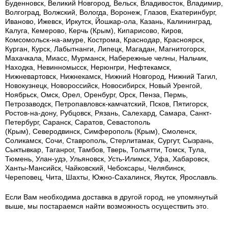
Буденновск, Великий Новгород, Вельск, Владивосток, Владимир,
Волгоград, Волжский, Вологда, Воронеж, Глазов, Екатеринбург,
Иваново, Ижевск, Иркутск, Йошкар-ола, Казань, Калининград,
Калуга, Кемерово, Керчь (Крым), Кипарисово, Киров,
Комсомольск-на-амуре, Кострома, Краснодар, Красноярск,
Курган, Курск, Лабытнанги, Липецк, Магадан, Магнитогорск,
Махачкала, Миасс, Мурманск, Набережные челны, Нальчик,
Находка, Невинномысск, Нерюнгри, Нефтекамск,
Нижневартовск, Нижнекамск, Нижний Новгород, Нижний Тагил,
Новокузнецк, Новороссийск, Новосибирск, Новый Уренгой,
Ноябрьск, Омск, Орел, Оренбург, Орск, Пенза, Пермь,
Петрозаводск, Петропавловск-камчатский, Псков, Пятигорск,
Ростов-на-дону, Рубцовск, Рязань, Салехард, Самара, Санкт-
Петербург, Саранск, Саратов, Севастополь
(Крым), Северодвинск, Симферополь (Крым), Смоленск,
Соликамск, Сочи, Ставрополь, Стерлитамак, Сургут, Сызрань,
Сыктывкар, Таганрог, Тамбов, Тверь, Тольятти, Томск, Тула,
Тюмень, Улан-удэ, Ульяновск, Усть-Илимск, Уфа, Хабаровск,
Ханты-Мансийск, Чайковский, Чебоксары, Челябинск,
Череповец, Чита, Шахты, Южно-Сахалинск, Якутск, Ярославль.
Если Вам необходима доставка в другой город, не упомянутый
выше, мы постараемся найти возможность осуществить это.