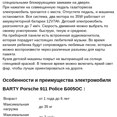
специальными блокирующими замками на дверях.
При нажатии на совмещенную педаль газа/тормоза
электромобиль трогается с места. Отпустите педаль, и машинка
остановится. Вся система, два мотора по 35W работают от
аккумуляторной батареи 12V7Ah. Детский электромобиль
разгоняется до 7 км/ч. Скорость движения можно выбрать по
своему усмотрению: быструю, тихую и среднюю.
На приборной панели есть встроенная аудиомагнитола,
которая порадует настоящих любителей музыки. Во время
катания ребенка будут сопровождать любимые песни, которые
можно воспроизвести через различные разъемы для карты
памяти.
Кузов детской машины покрыт не выгорающей на солнце
глянцевой краской. В темное время можно включить яркий свет
фар, чтобы лучше ориентироваться на дороге.
Особенности и преимущества электромобиля
BARTY Porsche 911 Police Б005OС :
Возраст
от 1 года до 6 лет
Максимальная
до 35 кг
нагрузка
Максимальная