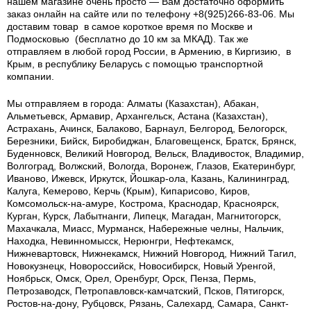
нашем магазине очень просто — Вам достаточно оформить
заказ онлайн на сайте или по телефону +8(925)266-83-06. Мы
доставим товар в самое короткое время по Москве и
Подмосковью (бесплатно до 10 км за МКАД). Так же
отправляем в любой город России, в Армению, в Киргизию, в
Крым, в республику Беларусь с помощью транспортной
компании.
Мы отправляем в города: Алматы (Казахстан), Абакан,
Альметьевск, Армавир, Архангельск, Астана (Казахстан),
Астрахань, Ачинск, Балаково, Барнаул, Белгород, Белогорск,
Березники, Бийск, Биробиджан, Благовещенск, Братск, Брянск,
Буденновск, Великий Новгород, Вельск, Владивосток, Владимир,
Волгоград, Волжский, Вологда, Воронеж, Глазов, Екатеринбург,
Иваново, Ижевск, Иркутск, Йошкар-ола, Казань, Калининград,
Калуга, Кемерово, Керчь (Крым), Кипарисово, Киров,
Комсомольск-на-амуре, Кострома, Краснодар, Красноярск,
Курган, Курск, Лабытнанги, Липецк, Магадан, Магнитогорск,
Махачкала, Миасс, Мурманск, Набережные челны, Нальчик,
Находка, Невинномысск, Нерюнгри, Нефтекамск,
Нижневартовск, Нижнекамск, Нижний Новгород, Нижний Тагил,
Новокузнецк, Новороссийск, Новосибирск, Новый Уренгой,
Ноябрьск, Омск, Орел, Оренбург, Орск, Пенза, Пермь,
Петрозаводск, Петропавловск-камчатский, Псков, Пятигорск,
Ростов-на-дону, Рубцовск, Рязань, Салехард, Самара, Санкт-