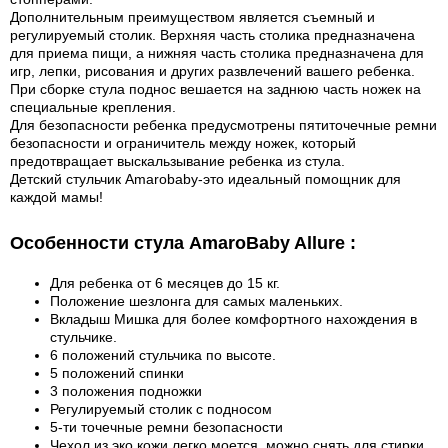
Дополнительным преимуществом является съемный и
регулируемый столик. Верхняя часть столика предназначена
для приема пищи, а нижняя часть столика предназначена для
игр, лепки, рисования и других развлечений вашего ребенка.
При сборке стула поднос вешается на заднюю часть ножек на
специальные крепления.
Для безопасности ребенка предусмотрены пятиточечные ремни
безопасности и ограничитель между ножек, который
предотвращает выскальзывание ребенка из стула.
Детский стульчик Amarobaby-это идеальный помощник для
каждой мамы!
Особенности стула AmaroBaby Allure :
Для ребенка от 6 месяцев до 15 кг.
Положение шезлонга для самых маленьких.
Вкладыш Мишка для более комфортного нахождения в
стульчике.
6 положений стульчика по высоте.
5 положений спинки
3 положения подножки
Регулируемый столик с подносом
5-ти точечные ремни безопасности
Чехол из эко кожи легко моется, можно снять для стирки.