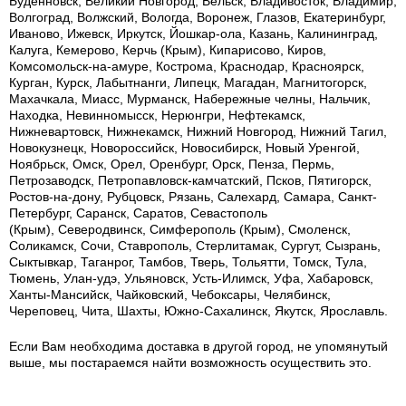
Буденновск, Великий Новгород, Вельск, Владивосток, Владимир,
Волгоград, Волжский, Вологда, Воронеж, Глазов, Екатеринбург,
Иваново, Ижевск, Иркутск, Йошкар-ола, Казань, Калининград,
Калуга, Кемерово, Керчь (Крым), Кипарисово, Киров,
Комсомольск-на-амуре, Кострома, Краснодар, Красноярск,
Курган, Курск, Лабытнанги, Липецк, Магадан, Магнитогорск,
Махачкала, Миасс, Мурманск, Набережные челны, Нальчик,
Находка, Невинномысск, Нерюнгри, Нефтекамск,
Нижневартовск, Нижнекамск, Нижний Новгород, Нижний Тагил,
Новокузнецк, Новороссийск, Новосибирск, Новый Уренгой,
Ноябрьск, Омск, Орел, Оренбург, Орск, Пенза, Пермь,
Петрозаводск, Петропавловск-камчатский, Псков, Пятигорск,
Ростов-на-дону, Рубцовск, Рязань, Салехард, Самара, Санкт-
Петербург, Саранск, Саратов, Севастополь
(Крым), Северодвинск, Симферополь (Крым), Смоленск,
Соликамск, Сочи, Ставрополь, Стерлитамак, Сургут, Сызрань,
Сыктывкар, Таганрог, Тамбов, Тверь, Тольятти, Томск, Тула,
Тюмень, Улан-удэ, Ульяновск, Усть-Илимск, Уфа, Хабаровск,
Ханты-Мансийск, Чайковский, Чебоксары, Челябинск,
Череповец, Чита, Шахты, Южно-Сахалинск, Якутск, Ярославль.
Если Вам необходима доставка в другой город, не упомянутый
выше, мы постараемся найти возможность осуществить это.