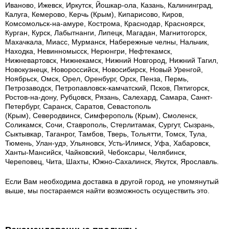
Иваново, Ижевск, Иркутск, Йошкар-ола, Казань, Калининград,
Калуга, Кемерово, Керчь (Крым), Кипарисово, Киров,
Комсомольск-на-амуре, Кострома, Краснодар, Красноярск,
Курган, Курск, Лабытнанги, Липецк, Магадан, Магнитогорск,
Махачкала, Миасс, Мурманск, Набережные челны, Нальчик,
Находка, Невинномысск, Нерюнгри, Нефтекамск,
Нижневартовск, Нижнекамск, Нижний Новгород, Нижний Тагил,
Новокузнецк, Новороссийск, Новосибирск, Новый Уренгой,
Ноябрьск, Омск, Орел, Оренбург, Орск, Пенза, Пермь,
Петрозаводск, Петропавловск-камчатский, Псков, Пятигорск,
Ростов-на-дону, Рубцовск, Рязань, Салехард, Самара, Санкт-
Петербург, Саранск, Саратов, Севастополь
(Крым), Северодвинск, Симферополь (Крым), Смоленск,
Соликамск, Сочи, Ставрополь, Стерлитамак, Сургут, Сызрань,
Сыктывкар, Таганрог, Тамбов, Тверь, Тольятти, Томск, Тула,
Тюмень, Улан-удэ, Ульяновск, Усть-Илимск, Уфа, Хабаровск,
Ханты-Мансийск, Чайковский, Чебоксары, Челябинск,
Череповец, Чита, Шахты, Южно-Сахалинск, Якутск, Ярославль.
Если Вам необходима доставка в другой город, не упомянутый
выше, мы постараемся найти возможность осуществить это.