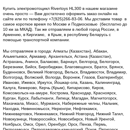
Купить электромотоцикл Rivertoys HL300 в нашем магазине
очень просто — Вам достаточно оформить заказ онлайн на
сайте или по телефону +7(925)266-83-06. Мы доставим товар в
самое короткое время по Москве и Подмосковью (бесплатно до
10 км за МКАД). Так же отправляем в любой город России, в
Армению, в Киргизию, в Крым, в республику Беларусь с
помощью транспортной компании.
Мы отправляем в города: Алматы (Казахстан), Абакан,
Альметьевск, Армавир, Архангельск, Астана (Казахстан),
Астрахань, Ачинск, Балаково, Барнаул, Белгород, Белогорск,
Березники, Бийск, Биробиджан, Благовещенск, Братск, Брянск,
Буденновск, Великий Новгород, Вельск, Владивосток, Владимир,
Волгоград, Волжский, Вологда, Воронеж, Глазов, Екатеринбург,
Иваново, Ижевск, Иркутск, Йошкар-ола, Казань, Калининград,
Калуга, Кемерово, Керчь (Крым), Кипарисово, Киров,
Комсомольск-на-амуре, Кострома, Краснодар, Красноярск,
Курган, Курск, Лабытнанги, Липецк, Магадан, Магнитогорск,
Махачкала, Миасс, Мурманск, Набережные челны, Нальчик,
Находка, Невинномысск, Нерюнгри, Нефтекамск,
Нижневартовск, Нижнекамск, Нижний Новгород, Нижний Тагил,
Новокузнецк, Новороссийск, Новосибирск, Новый Уренгой,
Ноябрьск, Омск, Орел, Оренбург, Орск, Пенза, Пермь,
Петрозаводск, Петропавловск-камчатский, Псков, Пятигорск,