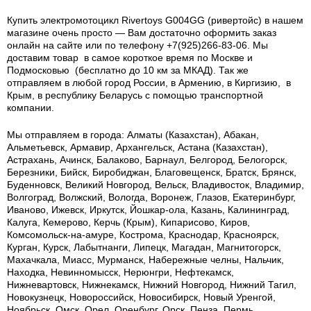
Купить электромотоцикл Rivertoys G004GG (ривертойс) в нашем
магазине очень просто — Вам достаточно оформить заказ
онлайн на сайте или по телефону +7(925)266-83-06. Мы
доставим товар в самое короткое время по Москве и
Подмосковью (бесплатно до 10 км за МКАД). Так же
отправляем в любой город России, в Армению, в Киргизию, в
Крым, в республику Беларусь с помощью транспортной
компании.
Мы отправляем в города: Алматы (Казахстан), Абакан,
Альметьевск, Армавир, Архангельск, Астана (Казахстан),
Астрахань, Ачинск, Балаково, Барнаул, Белгород, Белогорск,
Березники, Бийск, Биробиджан, Благовещенск, Братск, Брянск,
Буденновск, Великий Новгород, Вельск, Владивосток, Владимир,
Волгоград, Волжский, Вологда, Воронеж, Глазов, Екатеринбург,
Иваново, Ижевск, Иркутск, Йошкар-ола, Казань, Калининград,
Калуга, Кемерово, Керчь (Крым), Кипарисово, Киров,
Комсомольск-на-амуре, Кострома, Краснодар, Красноярск,
Курган, Курск, Лабытнанги, Липецк, Магадан, Магнитогорск,
Махачкала, Миасс, Мурманск, Набережные челны, Нальчик,
Находка, Невинномысск, Нерюнгри, Нефтекамск,
Нижневартовск, Нижнекамск, Нижний Новгород, Нижний Тагил,
Новокузнецк, Новороссийск, Новосибирск, Новый Уренгой,
Ноябрьск, Омск, Орел, Оренбург, Орск, Пенза, Пермь,