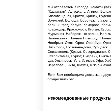
Мы отправляем в города: Алматы (Каза
(Казахстан), Астрахань, Ачинск, Бала
Благовещенск, Братск, Брянск, Буденн
Волжский, Вологда, Воронеж, Глазов, 
Калининград, Калуга, Кемерово, Керч
Краснодар, Красноярск, Курган, Курск
Мурманск, Набережные челны, Нальчи
Нижнекамск, Нижний Новгород, Нижний
Ноябрьск, Омск, Орел, Оренбург, Орск
Пятигорск, Ростов-на-дону, Рубцовск,
Севастополь (Крым), Северодвинск, С
Стерлитамак, Сургут, Сызрань, Сыктывк
удэ, Ульяновск, Усть-Илимск, Уфа, Ха
Череповец, Чита, Шахты, Южно-Сахали
Если Вам необходима доставка в друг
осуществить это.
Рекомендованные продукт