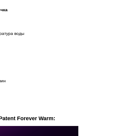
очка
ратура воды
вин
atent Forever Warm: