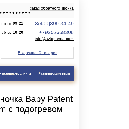
заказ обратного звонка
z
z
z
z
z
z
z
z
z
z
8(499)399-34-49
пн-пт
09-21
+79252668306
сб-вс
10-20
info@avtopanda.com
В корзине:
0 товаров
-переноски, слинги
Развивающие игры
ночка Baby Patent
rm с подогревом