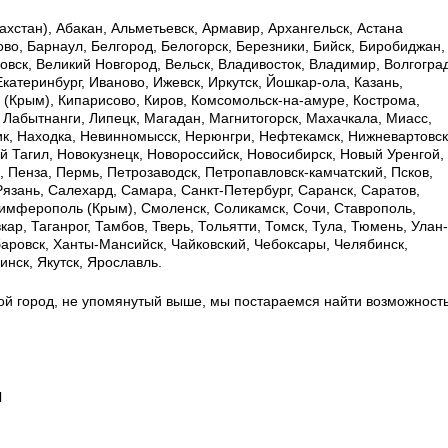
хстан), Абакан, Альметьевск, Армавир, Архангельск, Астана
ково, Барнаул, Белгород, Белогорск, Березники, Бийск, Биробиджан,
овск, Великий Новгород, Вельск, Владивосток, Владимир, Волгоград
Екатеринбург, Иваново, Ижевск, Иркутск, Йошкар-ола, Казань,
ь (Крым), Кипарисово, Киров, Комсомольск-на-амуре, Кострома,
, Лабытнанги, Липецк, Магадан, Магнитогорск, Махачкала, Миасс,
к, Находка, Невинномысск, Нерюнгри, Нефтекамск, Нижневартовск
 Тагил, Новокузнецк, Новороссийск, Новосибирск, Новый Уренгой,
, Пенза, Пермь, Петрозаводск, Петропавловск-камчатский, Псков,
 Рязань, Салехард, Самара, Санкт-Петербург, Саранск, Саратов,
имферополь (Крым), Смоленск, Соликамск, Сочи, Ставрополь,
ар, Таганрог, Тамбов, Тверь, Тольятти, Томск, Тула, Тюмень, Улан-
баровск, Ханты-Мансийск, Чайковский, Чебоксары, Челябинск,
нск, Якутск, Ярославль.
ой город, не упомянутый выше, мы постараемся найти возможност
ы