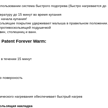
спользовании система быстрого подогрева (быстро нагревается до
ратуру до 15 минут во время купания
 начала купания!
кользящее покрытие удерживают малыша в правильном положении.
 противоскользящей подушечкой
вин, столешниц и ванн.
 Patent Forever Warm:
в течении 15 минут
ю поверхность
ического нагревания обеспечивает быстрый нагрев
ользящая накладка