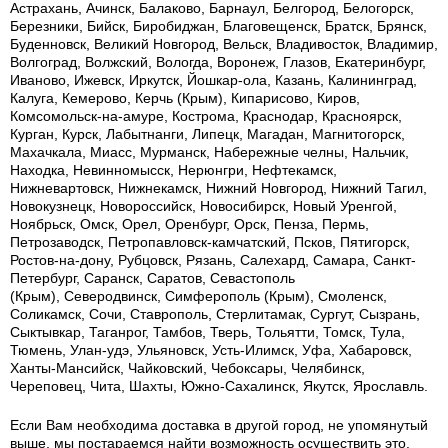
Астрахань, Ачинск, Балаково, Барнаул, Белгород, Белогорск,
Березники, Бийск, Биробиджан, Благовещенск, Братск, Брянск,
Буденновск, Великий Новгород, Вельск, Владивосток, Владимир,
Волгоград, Волжский, Вологда, Воронеж, Глазов, Екатеринбург,
Иваново, Ижевск, Иркутск, Йошкар-ола, Казань, Калининград,
Калуга, Кемерово, Керчь (Крым), Кипарисово, Киров,
Комсомольск-на-амуре, Кострома, Краснодар, Красноярск,
Курган, Курск, Лабытнанги, Липецк, Магадан, Магнитогорск,
Махачкала, Миасс, Мурманск, Набережные челны, Нальчик,
Находка, Невинномысск, Нерюнгри, Нефтекамск,
Нижневартовск, Нижнекамск, Нижний Новгород, Нижний Тагил,
Новокузнецк, Новороссийск, Новосибирск, Новый Уренгой,
Ноябрьск, Омск, Орел, Оренбург, Орск, Пенза, Пермь,
Петрозаводск, Петропавловск-камчатский, Псков, Пятигорск,
Ростов-на-дону, Рубцовск, Рязань, Салехард, Самара, Санкт-
Петербург, Саранск, Саратов, Севастополь
(Крым), Северодвинск, Симферополь (Крым), Смоленск,
Соликамск, Сочи, Ставрополь, Стерлитамак, Сургут, Сызрань,
Сыктывкар, Таганрог, Тамбов, Тверь, Тольятти, Томск, Тула,
Тюмень, Улан-удэ, Ульяновск, Усть-Илимск, Уфа, Хабаровск,
Ханты-Мансийск, Чайковский, Чебоксары, Челябинск,
Череповец, Чита, Шахты, Южно-Сахалинск, Якутск, Ярославль.
Если Вам необходима доставка в другой город, не упомянутый
выше, мы постараемся найти возможность осуществить это.