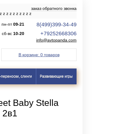
заказ обратного звонка
z
z
z
z
z
z
z
z
z
z
8(499)399-34-49
пн-пт
09-21
+79252668306
сб-вс
10-20
info@avtopanda.com
В корзине:
0 товаров
-переноски, слинги
Развивающие игры
et Baby Stella
 2в1