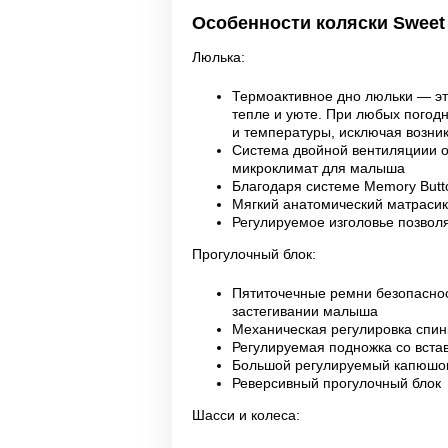
Особенности коляски Sweet B
Люлька:
Термоактивное дно люльки — это
тепле и уюте. При любых погод
и температуры, исключая возни
Система двойной вентиляциии о
микроклимат для малыша
Благодаря системе Memory Butt
Мягкий анатомический матрасик
Регулируемое изголовье позвол
Прогулочный блок:
Пятиточечные ремни безопаснос
застегивании малыша
Механическая регулировка спин
Регулируемая подножка со встав
Большой регулируемый капюшон
Реверсивный прогулочный блок
Шасси и колеса: