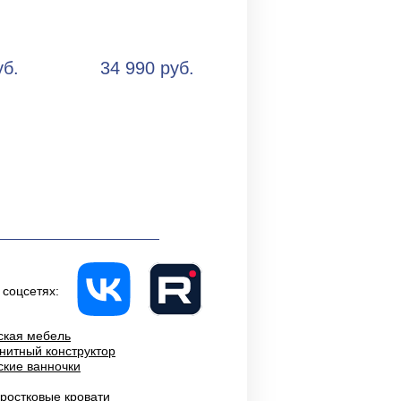
уб.
34 990 руб.
 соцсетях:
ская мебель
нитный конструктор
ские ванночки
ростковые кровати