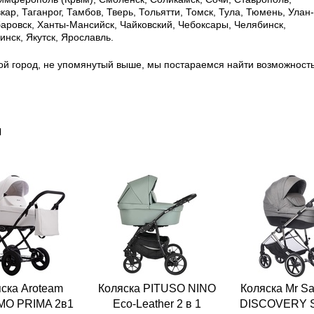
ар, Таганрог, Тамбов, Тверь, Тольятти, Томск, Тула, Тюмень, Улан-
баровск, Ханты-Мансийск, Чайковский, Чебоксары, Челябинск,
нск, Якутск, Ярославль.
ой город, не упомянутый выше, мы постараемся найти возможност
ы
ска Aroteam
Коляска PITUSO NINO
Коляска Mr S
O PRIMA 2в1
Eco-Leather 2 в 1
DISCOVERY 