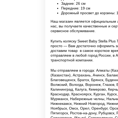
Задние: 26 см
Передние: 19 см
Дорожный просвет до корзины: 
Наш магазин является официальным а
нас, вы получаете качественные и с
сервисное обслуживание.
Купить коляску Sweet Baby Stella Plu
просто — Вам достаточно оформить за
доставим товар в самое короткое вре
отправляем в любой город России, в 
транспортной компании.
Мы отправляем в города: Алматы (Каза
(Казахстан), Астрахань, Ачинск, Бала
Благовещенск, Братск, Брянск, Буденн
Волжский, Вологда, Воронеж, Глазов, 
Калининград, Калуга, Кемерово, Керч
Краснодар, Красноярск, Курган, Курск
Мурманск, Набережные челны, Нальчи
Нижнекамск, Нижний Новгород, Нижний
Ноябрьск, Омск, Орел, Оренбург, Орск
Пятигорск, Ростов-на-дону, Рубцовск,
Севастополь (Крым), Северодвинск, С