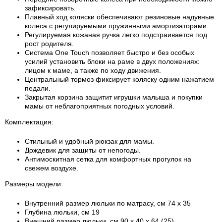
зафиксировать.
Плавный ход коляски обеспечивают резиновые надувные
колеса с регулируемыми пружинными амортизаторами.
Регулируемая кожаная ручка легко подстраивается под
рост родителя.
Система One Touch позволяет быстро и без особых
усилий установить блоки на раме в двух положениях:
лицом к маме, а также по ходу движения.
Центральный тормоз фиксирует коляску одним нажатием
педали.
Закрытая корзина защитит игрушки малыша и покупки
мамы от неблагоприятных погодных условий.
Комплектация:
Стильный и удобный рюкзак для мамы.
Дождевик для защиты от непогоды.
Антимоскитная сетка для комфортных прогулок на
свежем воздухе.
Размеры модели:
Внутренний размер люльки по матрасу, см 74 х 35
Глубина люльки, см 19
Внешний размер люльки, см 90 х 40 х 64 (25)