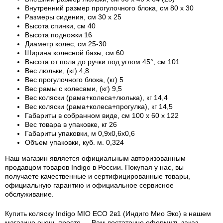
Внутренний размер прогулочного блока, см 80 х 30
Размеры сидения, см 30 х 25
Высота спинки, см 40
Высота подножки 16
Диаметр колес, см 25-30
Ширина колесной базы, см 60
Высота от пола до ручки под углом 45°, см 101
Вес люльки, (кг) 4,8
Вес прогулочного блока, (кг) 5
Вес рамы с колесами, (кг) 9,5
Вес коляски (рама+колеса+люлька), кг 14,4
Вес коляски (рама+колеса+прогулка), кг 14,5
Габариты в собранном виде, см 100 х 60 х 122
Вес товара в упаковке, кг 26
Габариты упаковки, м 0,9х0,6х0,6
Объем упаковки, куб. м. 0,324
Наш магазин является официальным авторизованным
продавцом товаров Indigo в России.
Покупая у нас, вы
получаете качественные и сертифицированные товары,
официальную гарантию и официальное сервисное
обслуживание.
Купить коляску Indigo MIO ECO 2в1 (Индиго Мио Эко) в нашем
магазине очень просто — Вам достаточно оформить заказ