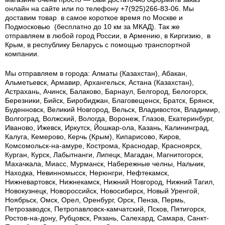
онлайн на сайте или по телефону +7(925)266-83-06. Мы
доставим товар в самое короткое время по Москве и
Подмосковью (бесплатно до 10 км за МКАД). Так же
отправляем в любой город России, в Армению, в Киргизию, в
Крым, в республику Беларусь с помощью транспортной
компании.
Мы отправляем в города: Алматы (Казахстан), Абакан,
Альметьевск, Армавир, Архангельск, Астана (Казахстан),
Астрахань, Ачинск, Балаково, Барнаул, Белгород, Белогорск,
Березники, Бийск, Биробиджан, Благовещенск, Братск, Брянск,
Буденновск, Великий Новгород, Вельск, Владивосток, Владимир,
Волгоград, Волжский, Вологда, Воронеж, Глазов, Екатеринбург,
Иваново, Ижевск, Иркутск, Йошкар-ола, Казань, Калининград,
Калуга, Кемерово, Керчь (Крым), Кипарисово, Киров,
Комсомольск-на-амуре, Кострома, Краснодар, Красноярск,
Курган, Курск, Лабытнанги, Липецк, Магадан, Магнитогорск,
Махачкала, Миасс, Мурманск, Набережные челны, Нальчик,
Находка, Невинномысск, Нерюнгри, Нефтекамск,
Нижневартовск, Нижнекамск, Нижний Новгород, Нижний Тагил,
Новокузнецк, Новороссийск, Новосибирск, Новый Уренгой,
Ноябрьск, Омск, Орел, Оренбург, Орск, Пенза, Пермь,
Петрозаводск, Петропавловск-камчатский, Псков, Пятигорск,
Ростов-на-дону, Рубцовск, Рязань, Салехард, Самара, Санкт-