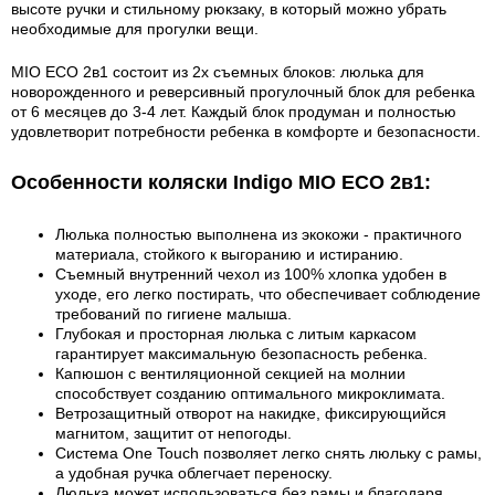
высоте ручки и стильному рюкзаку, в который можно убрать
необходимые для прогулки вещи.
MIO ECO 2в1 состоит из 2х съемных блоков: люлька для
новорожденного и реверсивный прогулочный блок для ребенка
от 6 месяцев до 3-4 лет. Каждый блок продуман и полностью
удовлетворит потребности ребенка в комфорте и безопасности.
Особенности коляски Indigo MIO ECO 2в1:
Люлька полностью выполнена из экокожи - практичного
материала, стойкого к выгоранию и истиранию.
Съемный внутренний чехол из 100% хлопка удобен в
уходе, его легко постирать, что обеспечивает соблюдение
требований по гигиене малыша.
Глубокая и просторная люлька с литым каркасом
гарантирует максимальную безопасность ребенка.
Капюшон с вентиляционной секцией на молнии
способствует созданию оптимального микроклимата.
Ветрозащитный отворот на накидке, фиксирующийся
магнитом, защитит от непогоды.
Система One Touch позволяет легко снять люльку с рамы,
а удобная ручка облегчает переноску.
Люлька может использоваться без рамы и благодаря