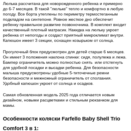
Люлька рассчитана для новорожденного ребенка и примерно
до 6-7 месяцев. В такой "люльке" тепло и комфортно в любую
погоду. Все борта утеплены по периметру термостеганным
подкладом на синтепоне. Ровное жесткое дно обеспечит
ребенку правильное развитие позвоночника. В комплект входит
качественный плотный матрасик. Накидка на люльку укроет
ребенка от непогоды и создаст приятный микроклимат внутри.
Капюшон имеет 3 секции, оснащен козырьком от солнца.
Прогулочный блок предусмотрен для детей старше 6 месяцев.
Он имеет 3 положения наклона спинки: сидя, полулежа и лежа.
Бампер ограничитель можно полностью снять или отстегнуть
для удобной посадки и высадки ребенка. Для безопасности
малыша предусмотрены удобные 5-титочечные ремни
безопасности и межножный ограничитель от сползания.
Удобный капюшон укроет от солнца и осадков.
Самая обновленная модель 2025 года отличается новым
дизайном, новыми расцветками и стильным рюкзачком для
мамы.
Особенности коляски Farfello Baby Shell Trio
Comfort 3 в 1: