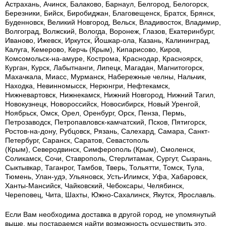
Астрахань, Ачинск, Балаково, Барнаул, Белгород, Белогорск,
Березники, Бийск, Биробиджан, Благовещенск, Братск, Брянск,
Буденновск, Великий Новгород, Вельск, Владивосток, Владимир,
Волгоград, Волжский, Вологда, Воронеж, Глазов, Екатеринбург,
Иваново, Ижевск, Иркутск, Йошкар-ола, Казань, Калининград,
Калуга, Кемерово, Керчь (Крым), Кипарисово, Киров,
Комсомольск-на-амуре, Кострома, Краснодар, Красноярск,
Курган, Курск, Лабытнанги, Липецк, Магадан, Магнитогорск,
Махачкала, Миасс, Мурманск, Набережные челны, Нальчик,
Находка, Невинномысск, Нерюнгри, Нефтекамск,
Нижневартовск, Нижнекамск, Нижний Новгород, Нижний Тагил,
Новокузнецк, Новороссийск, Новосибирск, Новый Уренгой,
Ноябрьск, Омск, Орел, Оренбург, Орск, Пенза, Пермь,
Петрозаводск, Петропавловск-камчатский, Псков, Пятигорск,
Ростов-на-дону, Рубцовск, Рязань, Салехард, Самара, Санкт-
Петербург, Саранск, Саратов, Севастополь
(Крым), Северодвинск, Симферополь (Крым), Смоленск,
Соликамск, Сочи, Ставрополь, Стерлитамак, Сургут, Сызрань,
Сыктывкар, Таганрог, Тамбов, Тверь, Тольятти, Томск, Тула,
Тюмень, Улан-удэ, Ульяновск, Усть-Илимск, Уфа, Хабаровск,
Ханты-Мансийск, Чайковский, Чебоксары, Челябинск,
Череповец, Чита, Шахты, Южно-Сахалинск, Якутск, Ярославль.
Если Вам необходима доставка в другой город, не упомянутый
выше, мы постараемся найти возможность осуществить это.