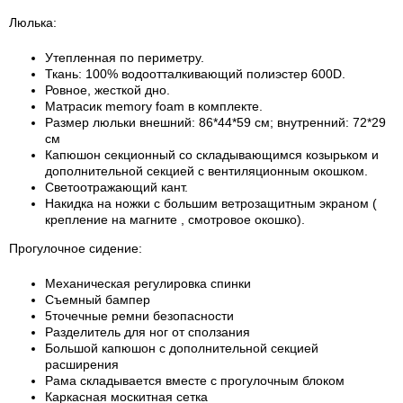
Люлька:
Утепленная по периметру.
Ткань: 100% водоотталкивающий полиэстер 600D.
Ровное, жесткой дно.
Матрасик memory foam в комплекте.
Размер люльки внешний: 86*44*59 см; внутренний: 72*29
см
Капюшон секционный со складывающимся козырьком и
дополнительной секцией с вентиляционным окошком.
Светоотражающий кант.
Накидка на ножки с большим ветрозащитным экраном (
крепление на магните , смотровое окошко).
Прогулочное сидение:
Механическая регулировка спинки
Съемный бампер
5точечные ремни безопасности
Разделитель для ног от сползания
Большой капюшон с дополнительной секцией
расширения
Рама складывается вместе с прогулочным блоком
Каркасная москитная сетка