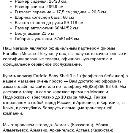
Размер сиденья: 26*23 см.
Размер спинки: 26*49 см
D колёс: передние – 17,5 см; задние – 26,5 см.
Ширина колесной базы: 60 см
Высота от пола до ручки 99-118 см
Размер автолюльки 66*44*52 см
Вес упаковки 21,5 кг
Габариты упаковки: 87х51х46 см
Наш магазин является официальным партнером фирмы
Farfello в Москве. Покупая у нас, вы получаете качественные и
сертифицированные товары, официальную гарантию и
официальное сервисное обслуживание.
Купить коляску Farfello Baby Shell 3 в 1 (фарфелло беби шел) в
нашем магазине очень просто — Вам достаточно оформить
заказ онлайн на сайте или по телефону +8(925)266-83-06. Мы
доставим товар в самое короткое время по Москве и
Подмосковью (бесплатно до 10 км за МКАД). Так же
отправляем в любой город России, в Армению, в Киргизию, в
Крым, в республику Беларусь с помощью транспортной
компании.
Мы отправляем в города: Алматы (Казахстан), Абакан,
Альметьевск, Армавир, Архангельск, Астана (Казахстан),