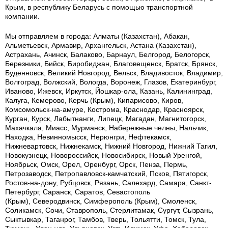
Крым, в республику Беларусь с помощью транспортной
компании.
Мы отправляем в города: Алматы (Казахстан), Абакан,
Альметьевск, Армавир, Архангельск, Астана (Казахстан),
Астрахань, Ачинск, Балаково, Барнаул, Белгород, Белогорск,
Березники, Бийск, Биробиджан, Благовещенск, Братск, Брянск,
Буденновск, Великий Новгород, Вельск, Владивосток, Владимир,
Волгоград, Волжский, Вологда, Воронеж, Глазов, Екатеринбург,
Иваново, Ижевск, Иркутск, Йошкар-ола, Казань, Калининград,
Калуга, Кемерово, Керчь (Крым), Кипарисово, Киров,
Комсомольск-на-амуре, Кострома, Краснодар, Красноярск,
Курган, Курск, Лабытнанги, Липецк, Магадан, Магнитогорск,
Махачкала, Миасс, Мурманск, Набережные челны, Нальчик,
Находка, Невинномысск, Нерюнгри, Нефтекамск,
Нижневартовск, Нижнекамск, Нижний Новгород, Нижний Тагил,
Новокузнецк, Новороссийск, Новосибирск, Новый Уренгой,
Ноябрьск, Омск, Орел, Оренбург, Орск, Пенза, Пермь,
Петрозаводск, Петропавловск-камчатский, Псков, Пятигорск,
Ростов-на-дону, Рубцовск, Рязань, Салехард, Самара, Санкт-
Петербург, Саранск, Саратов, Севастополь
(Крым), Северодвинск, Симферополь (Крым), Смоленск,
Соликамск, Сочи, Ставрополь, Стерлитамак, Сургут, Сызрань,
Сыктывкар, Таганрог, Тамбов, Тверь, Тольятти, Томск, Тула,