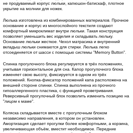
не продуваемый корпус люльки, капюшон-батискаф, плотное
укрытие на молнии для ножек.
Люлька изготовлена из комбинированных материалов. Прочное
основание и корпус из многослойного текстиля создают
комфортный микроклимат внутри люльки. Такая конструкция
позволяет уменьшить вес изделия и складывать люльку.
Основание люльки жесткое. Чехол матрасика и внутренний
вкладыш люльки снимаются для стирки. Люлька легко
отсоединяется от шасси с помощью системы "Memory Button".
Спинка прогулочного блока регулируется в трёх положениях,
учитывая горизонтальное для сна. Капор прогулочного блока
изменяет свою высоту, фиксируется в одном из трёх
положений. Кнопка-фиксатор положений капа расположена на
внешней стороне спинки. Спинка выполнена из прочного
гипоаллергенного пластика, с функцией проветривания.
Реверсивный прогулочный блок позволить изменить позицию на
"лицом к маме".
Коляска складывается вместе с прогулочным блоком
независимо направления, в котором он установлен.
Амортизация сделает прогулки более комфортными, а корзина,
увеличивающая объём, вместит необходимое. Передние