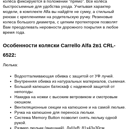
колёса фиксируются в положении "прямо". Все колёса
быстросъемные для удобства ухода. Учитывая характер
модели, в комплекте Alfa вы найдёте не сумку, а стильный
рюкзак с креплениями на родительскую ручку. Резиновые
колеса большого диаметра, с цепким протектором позволят
Вам преодолевать неровности дорожного покрытия в любое
время года.
Особенности коляски Carrello Alfa 2в1 CRL-
6522:
Люлька:
Водоотталкивающая обивка с защитой от УФ лучей.
Внутренняя обивка из натуральных материалов, съемная.
Большой капюшон батискаф с надежной защитой от
непогоды.
Накидка на ножки с высоким ветровиком и смотровым
окошком.
Вентиляционные секции на капюшоне и на самой люльке.
Ручка на капюшоне для переноса люльки.
Система Memory Button позволит снять люльку одной
рукой.
Размер люльки (внешний), ДхШхВ: 81х43х30см