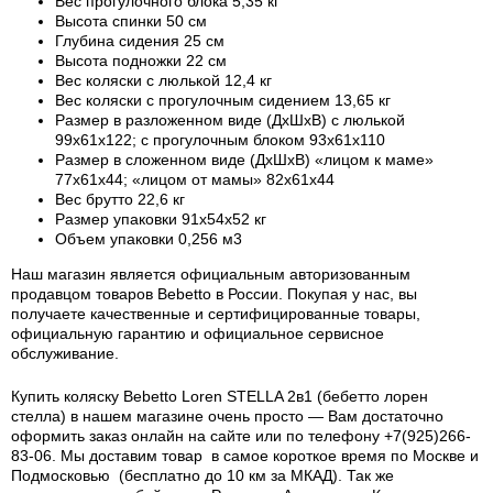
Вес прогулочного блока 5,35 кг
Высота спинки 50 см
Глубина сидения 25 см
Высота подножки 22 см
Вес коляски с люлькой 12,4 кг
Вес коляски с прогулочным сидением 13,65 кг
Размер в разложенном виде (ДхШхВ) с люлькой
99х61х122; с прогулочным блоком 93х61х110
Размер в сложенном виде (ДхШхВ) «лицом к маме»
77x61x44; «лицом от мамы» 82x61x44
Вес брутто 22,6 кг
Размер упаковки 91х54х52 кг
Объем упаковки 0,256 м3
Наш магазин является официальным авторизованным
продавцом товаров Bebetto в России. Покупая у нас, вы
получаете качественные и сертифицированные товары,
официальную гарантию и официальное сервисное
обслуживание.
Купить коляску Bebetto Loren STELLA 2в1 (бебетто лорен
стелла) в нашем магазине очень просто — Вам достаточно
оформить заказ онлайн на сайте или по телефону +7(925)266-
83-06. Мы доставим товар в самое короткое время по Москве и
Подмосковью (бесплатно до 10 км за МКАД). Так же