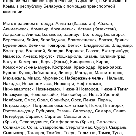
отправляем в любой город России, в Армению, в Киргизию, в
Крым, в республику Беларусь с помощью транспортной
компании.
Мы отправляем в города: Алматы (Казахстан), Абакан,
Альметьевск, Армавир, Архангельск, Астана (Казахстан),
Астрахань, Ачинск, Балаково, Барнаул, Белгород, Белогорск,
Березники, Бийск, Биробиджан, Благовещенск, Братск, Брянск,
Буденновск, Великий Новгород, Вельск, Владивосток, Владимир,
Волгоград, Волжский, Вологда, Воронеж, Глазов, Екатеринбург,
Иваново, Ижевск, Иркутск, Йошкар-ола, Казань, Калининград,
Калуга, Кемерово, Керчь (Крым), Кипарисово, Киров,
Комсомольск-на-амуре, Кострома, Краснодар, Красноярск,
Курган, Курск, Лабытнанги, Липецк, Магадан, Магнитогорск,
Махачкала, Миасс, Мурманск, Набережные челны, Нальчик,
Находка, Невинномысск, Нерюнгри, Нефтекамск,
Нижневартовск, Нижнекамск, Нижний Новгород, Нижний Тагил,
Новокузнецк, Новороссийск, Новосибирск, Новый Уренгой,
Ноябрьск, Омск, Орел, Оренбург, Орск, Пенза, Пермь,
Петрозаводск, Петропавловск-камчатский, Псков, Пятигорск,
Ростов-на-дону, Рубцовск, Рязань, Салехард, Самара, Санкт-
Петербург, Саранск, Саратов, Севастополь
(Крым), Северодвинск, Симферополь (Крым), Смоленск,
Соликамск, Сочи, Ставрополь, Стерлитамак, Сургут, Сызрань,
Сыктывкар, Таганрог, Тамбов, Тверь, Тольятти, Томск, Тула,