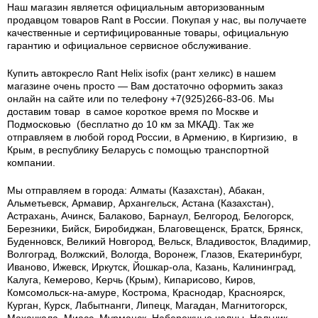
Наш магазин является официальным авторизованным
продавцом товаров Rant в России.
Покупая у нас, вы получаете
качественные и сертифицированные товары, официальную
гарантию и официальное сервисное обслуживание.
Купить автокресло Rant Helix isofix (рант хеликс) в нашем
магазине очень просто — Вам достаточно оформить заказ
онлайн на сайте или по телефону +7(925)266-83-06. Мы
доставим товар в самое короткое время по Москве и
Подмосковью (бесплатно до 10 км за МКАД). Так же
отправляем в любой город России, в Армению, в Киргизию, в
Крым, в республику Беларусь с помощью транспортной
компании.
Мы отправляем в города: Алматы (Казахстан), Абакан,
Альметьевск, Армавир, Архангельск, Астана (Казахстан),
Астрахань, Ачинск, Балаково, Барнаул, Белгород, Белогорск,
Березники, Бийск, Биробиджан, Благовещенск, Братск, Брянск,
Буденновск, Великий Новгород, Вельск, Владивосток, Владимир,
Волгоград, Волжский, Вологда, Воронеж, Глазов, Екатеринбург,
Иваново, Ижевск, Иркутск, Йошкар-ола, Казань, Калининград,
Калуга, Кемерово, Керчь (Крым), Кипарисово, Киров,
Комсомольск-на-амуре, Кострома, Краснодар, Красноярск,
Курган, Курск, Лабытнанги, Липецк, Магадан, Магнитогорск,