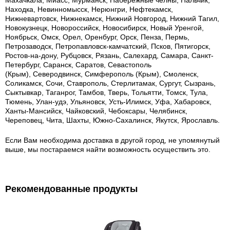
Махачкала, Миасс, Мурманск, Набережные челны, Нальчик,
Находка, Невинномысск, Нерюнгри, Нефтекамск,
Нижневартовск, Нижнекамск, Нижний Новгород, Нижний Тагил,
Новокузнецк, Новороссийск, Новосибирск, Новый Уренгой,
Ноябрьск, Омск, Орел, Оренбург, Орск, Пенза, Пермь,
Петрозаводск, Петропавловск-камчатский, Псков, Пятигорск,
Ростов-на-дону, Рубцовск, Рязань, Салехард, Самара, Санкт-
Петербург, Саранск, Саратов, Севастополь
(Крым), Северодвинск, Симферополь (Крым), Смоленск,
Соликамск, Сочи, Ставрополь, Стерлитамак, Сургут, Сызрань,
Сыктывкар, Таганрог, Тамбов, Тверь, Тольятти, Томск, Тула,
Тюмень, Улан-удэ, Ульяновск, Усть-Илимск, Уфа, Хабаровск,
Ханты-Мансийск, Чайковский, Чебоксары, Челябинск,
Череповец, Чита, Шахты, Южно-Сахалинск, Якутск, Ярославль.
Если Вам необходима доставка в другой город, не упомянутый
выше, мы постараемся найти возможность осуществить это.
Рекомендованные продукты