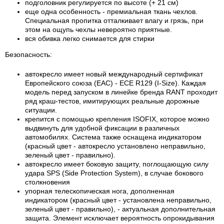
подголовник регулируется по высоте (+ 21 см)
еще одна особенность - премиальная ткань чехлов.
Специальная пропитка отталкивает влагу и грязь, при
этом на ощупь чехлы невероятно приятные.
вся обивка легко снимается для стирки
Безопасность:
автокресло имеет новый международный cертификат
Eвропейского cоюза (EAC) - ECE R129 (I-Size). Каждая
модель перед запуском в линейке бренда RANT проходит
ряд краш-тестов, имитирующих реальные дорожные
ситуации.
крепится с помощью крепления ISOFIX, которое можно
выдвинуть для удобной фиксации в различных
автомобилях. Система также оснащена индикатором
(красный цвет - автокресло установлено неправильно,
зеленый цвет - правильно).
автокресло имеет боковую защиту, поглощающую силу
удара SPS (Side Protection System), в случае бокового
столкновения
упорная телескопическая нога, дополненная
индикатором (красный цвет - установлена неправильно,
зеленый цвет - правильно), - актуальная дополнительная
защита. Элемент исключает вероятность опрокидывания