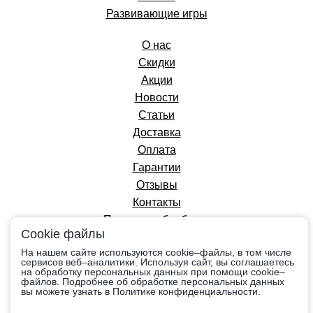
Развивающие игры
О нас
Скидки
Акции
Новости
Статьи
Доставка
Оплата
Гарантии
Отзывы
Контакты
Политика обработки
Cookie файлы
персональных данных
На нашем сайте используются cookie–файлы, в том числе
сервисов веб–аналитики. Используя сайт, вы соглашаетесь
на обработку персональных данных при помощи cookie–
Вся информация на сайте приведена в
файлов. Подробнее об обработке персональных данных
ознакомительных целях, носит справочный
вы можете узнать в Политике конфиденциальности.
характер и не является публичной офертой,