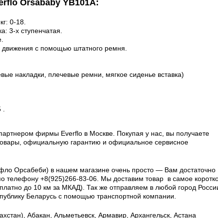
erflo Orsababy YB101A:
г: 0-18.
а: 3-х ступенчатая.
.
да движения с помощью штатного ремня.
евые накладки, плечевые ремни, мягкое сиденье вставка)
 .
ртнером фирмы Everflo в Москве. Покупая у нас, вы получаете
товары, официальную гарантию и официальное сервисное
рфло Орсабеби) в нашем магазине очень просто — Вам достаточно
по телефону +8(925)266-83-06. Мы доставим товар в самое коротк
латно до 10 км за МКАД). Так же отправляем в любой город Росси
еспублику Беларусь с помощью транспортной компании.
хстан), Абакан, Альметьевск, Армавир, Архангельск, Астана