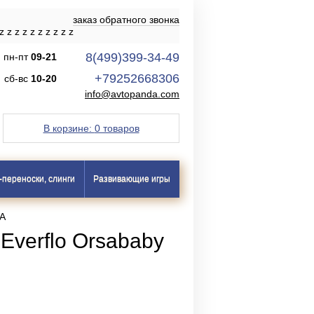
заказ обратного звонка
z
z
z
z
z
z
z
z
z
z
8(499)399-34-49
пн-пт
09-21
+79252668306
сб-вс
10-20
info@avtopanda.com
В корзине:
0 товаров
-переноски, слинги
Развивающие игры
1A
Everflo Orsababy