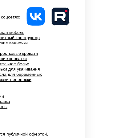
 соцсетях:
ская мебель
нитный конструктор
ские ванночки
ростковые кровати
ские кроватки
тельное белье
ьки для укачивания
сла для беременных
заки-переноски
ии
тавка
ывы
тся публичной офертой,