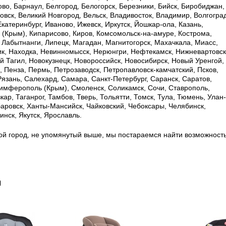
ково, Барнаул, Белгород, Белогорск, Березники, Бийск, Биробиджан,
овск, Великий Новгород, Вельск, Владивосток, Владимир, Волгоград
Екатеринбург, Иваново, Ижевск, Иркутск, Йошкар-ола, Казань,
ь (Крым), Кипарисово, Киров, Комсомольск-на-амуре, Кострома,
, Лабытнанги, Липецк, Магадан, Магнитогорск, Махачкала, Миасс,
к, Находка, Невинномысск, Нерюнгри, Нефтекамск, Нижневартовск
 Тагил, Новокузнецк, Новороссийск, Новосибирск, Новый Уренгой,
, Пенза, Пермь, Петрозаводск, Петропавловск-камчатский, Псков,
 Рязань, Салехард, Самара, Санкт-Петербург, Саранск, Саратов,
имферополь (Крым), Смоленск, Соликамск, Сочи, Ставрополь,
ар, Таганрог, Тамбов, Тверь, Тольятти, Томск, Тула, Тюмень, Улан-
баровск, Ханты-Мансийск, Чайковский, Чебоксары, Челябинск,
нск, Якутск, Ярославль.
ой город, не упомянутый выше, мы постараемся найти возможност
ы