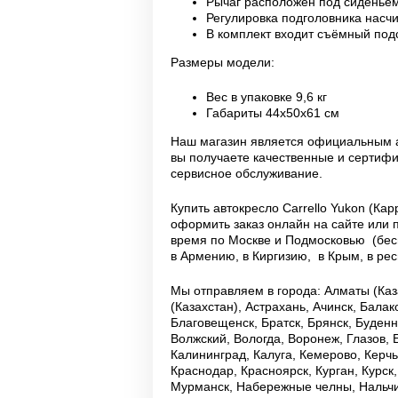
Рычаг расположен под сиденьем
Регулировка подголовника насчи
В комплект входит съёмный под
Размеры модели:
Вес в упаковке 9,6 кг
Габариты 44х50х61 см
Наш магазин является официальным а
вы получаете качественные и серти
сервисное обслуживание.
Купить автокресло Carrello Yukon (К
оформить заказ онлайн на сайте или 
время по Москве и Подмосковью (бесп
в Армению, в Киргизию, в Крым, в р
Мы отправляем в города: Алматы (Каза
(Казахстан), Астрахань, Ачинск, Бала
Благовещенск, Братск, Брянск, Буденн
Волжский, Вологда, Воронеж, Глазов, 
Калининград, Калуга, Кемерово, Керч
Краснодар, Красноярск, Курган, Курск
Мурманск, Набережные челны, Нальчи