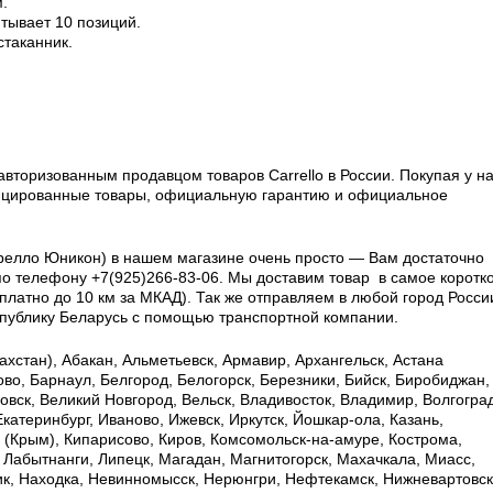
.
тывает 10 позиций.
стаканник.
вторизованным продавцом товаров Carrello в России.
Покупая у на
фицированные товары, официальную гарантию и официальное
аррелло Юникон) в нашем магазине очень просто — Вам достаточно
по телефону +7(925)266-83-06. Мы доставим товар в самое коротк
латно до 10 км за МКАД). Так же отправляем в любой город Росси
еспублику Беларусь с помощью транспортной компании.
хстан), Абакан, Альметьевск, Армавир, Архангельск, Астана
ково, Барнаул, Белгород, Белогорск, Березники, Бийск, Биробиджан,
овск, Великий Новгород, Вельск, Владивосток, Владимир, Волгоград
Екатеринбург, Иваново, Ижевск, Иркутск, Йошкар-ола, Казань,
ь (Крым), Кипарисово, Киров, Комсомольск-на-амуре, Кострома,
, Лабытнанги, Липецк, Магадан, Магнитогорск, Махачкала, Миасс,
к, Находка, Невинномысск, Нерюнгри, Нефтекамск, Нижневартовск