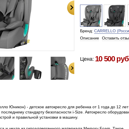
Бренд:
CARRELLO (Россия
Описание
Оставить отзы
Есть в наличии в Москве
10 500 руб
Цена:
елло Юникон) - детское автокресло для ребенка от 1 года до 12 лет
т последнему стандарту безопасности i-Size. Автокресло оборудова
быстрой и правильной установки в машину.
каса и чехла из гипоаллергенного материала Memory Foam. Такое