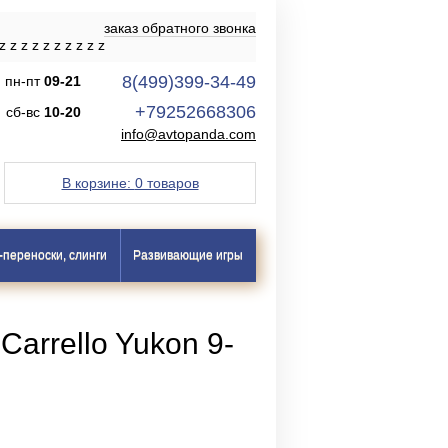
заказ обратного звонка
z
z
z
z
z
z
z
z
z
z
8(499)399-34-49
пн-пт
09-21
+79252668306
сб-вс
10-20
info@avtopanda.com
В корзине:
0 товаров
-переноски, слинги
Развивающие игры
Carrello Yukon 9-