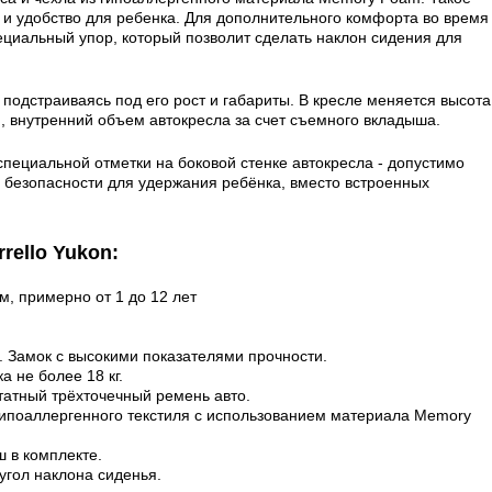
 и удобство для ребенка. Для дополнительного комфорта во время
циальный упор, который позволит сделать наклон сидения для
 подстраиваясь под его рост и габариты. В кресле меняется высота
, внутренний объем автокресла за счет съемного вкладыша.
специальной отметки на боковой стенке автокресла - допустимо
 безопасности для удержания ребёнка, вместо встроенных
rello Yukon:
м, примерно от 1 до 12 лет
. Замок с высокими показателями прочности.
а не более 18 кг.
татный трёхточечный ремень авто.
гипоаллергенного текстиля с использованием материала Memory
 в комплекте.
гол наклона сиденья.