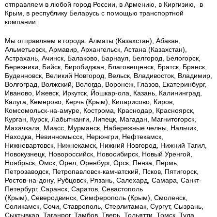
отправляем в любой город России, в Армению, в Киргизию, в
Крым, в республику Беларусь с помощью транспортной
компании.
Мы отправляем в города: Алматы (Казахстан), Абакан,
Альметьевск, Армавир, Архангельск, Астана (Казахстан),
Астрахань, Ачинск, Балаково, Барнаул, Белгород, Белогорск,
Березники, Бийск, Биробиджан, Благовещенск, Братск, Брянск,
Буденновск, Великий Новгород, Вельск, Владивосток, Владимир,
Волгоград, Волжский, Вологда, Воронеж, Глазов, Екатеринбург,
Иваново, Ижевск, Иркутск, Йошкар-ола, Казань, Калининград,
Калуга, Кемерово, Керчь (Крым), Кипарисово, Киров,
Комсомольск-на-амуре, Кострома, Краснодар, Красноярск,
Курган, Курск, Лабытнанги, Липецк, Магадан, Магнитогорск,
Махачкала, Миасс, Мурманск, Набережные челны, Нальчик,
Находка, Невинномысск, Нерюнгри, Нефтекамск,
Нижневартовск, Нижнекамск, Нижний Новгород, Нижний Тагил,
Новокузнецк, Новороссийск, Новосибирск, Новый Уренгой,
Ноябрьск, Омск, Орел, Оренбург, Орск, Пенза, Пермь,
Петрозаводск, Петропавловск-камчатский, Псков, Пятигорск,
Ростов-на-дону, Рубцовск, Рязань, Салехард, Самара, Санкт-
Петербург, Саранск, Саратов, Севастополь
(Крым), Северодвинск, Симферополь (Крым), Смоленск,
Соликамск, Сочи, Ставрополь, Стерлитамак, Сургут, Сызрань,
Сыктывкар, Таганрог, Тамбов, Тверь, Тольятти, Томск, Тула,