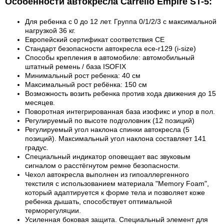
Особенности автокресла Carrello Empire ST-5:
Для ребенка с 0 до 12 лет. Группа 0/1/2/3 с максимальной
нагрузкой 36 кг.
Европейский сертификат соответствия СЕ
Стандарт безопасности автокресла ece-r129 (i-size)
Способы крепления в автомобиле: автомобильный
штатный ремень / база ISOFIX
Минимальный рост ребенка: 40 см
Максимальный рост ребёнка: 150 см
Возможность возить ребенка против хода движения до 15
месяцев.
Поворотная интегрированная база изофикс и упор в пол.
Регулируемый по высоте подголовник (12 позиций)
Регулируемый угол наклона спинки автокресла (5
позиций). Максимальный угол наклона составляет 141
градус.
Специальный индикатор оповещает вас звуковым
сигналом о расстёгнутом ремне безопасности.
Чехол автокресла выполнен из гипоаллергенного
текстиля с использованием материала "Memory Foam",
который адаптируется к форме тела и позволяет коже
ребенка дышать, способствует оптимальной
терморегуляции.
Усиленная боковая защита. Специальный элемент для